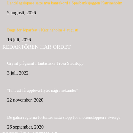
Landslagslöpare satte nya banrekord i Sparbanksjoggen Katrineholm
5 augusti, 2026
Dags för löparfest i Katrineholm 4 augusti
16 juli, 2026
REDAKTÖREN HAR ORDET
Grymt plågsamt i fantastiska Trosa Stadslopp
3 juli, 2022
”Fint att få uppleva flytet några sekunder”
22 november, 2020
De galna reglerna fortsätter sätta stopp för motionsloppen i Sverige
26 september, 2020