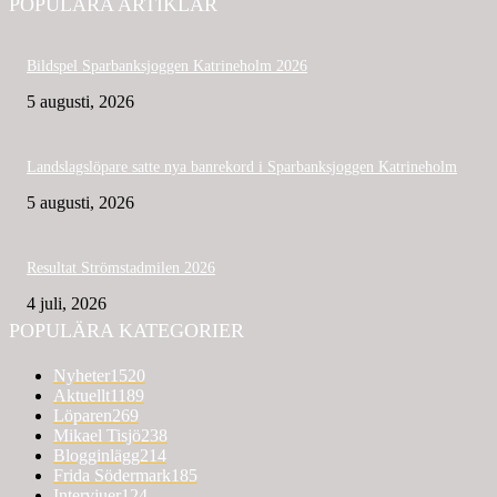
POPULÄRA ARTIKLAR
Bildspel Sparbanksjoggen Katrineholm 2026
5 augusti, 2026
Landslagslöpare satte nya banrekord i Sparbanksjoggen Katrineholm
5 augusti, 2026
Resultat Strömstadmilen 2026
4 juli, 2026
POPULÄRA KATEGORIER
Nyheter
1520
Aktuellt
1189
Löparen
269
Mikael Tisjö
238
Blogginlägg
214
Frida Södermark
185
Intervjuer
124