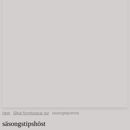
Hem
Såhär formtoppar du!
säsongstipshöst
säsongstipshöst