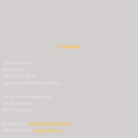
OM OSS
Ansvarig utgivare:
BG Nilensjö
Tel: 070-226 99 95
Epost: bg.nilensjo[at]springlfa.se
Spring Kommunikation AB
Görslövsvägen 8
263 71 Jonstorp
Kontakta oss:
bg.nilensjo[at]springlfa.se
Här hittar du vår
Integritetspolicy