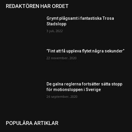
REDAKTÖREN HAR ORDET
Grymt plågsamt i fantastiska Trosa
Stadslopp
3 juli, 2022
”Fint att få uppleva flytet några sekunder”
22 november, 2020
De galna reglerna fortsätter sätta stopp
för motionsloppen i Sverige
26 september, 2020
POPULÄRA ARTIKLAR