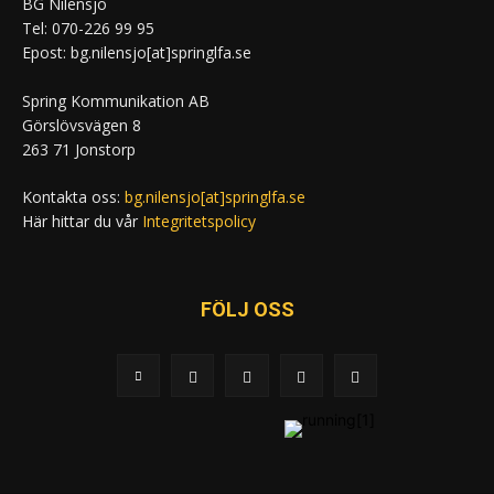
BG Nilensjö
Tel: 070-226 99 95
Epost: bg.nilensjo[at]springlfa.se
Spring Kommunikation AB
Görslövsvägen 8
263 71 Jonstorp
Kontakta oss:
bg.nilensjo[at]springlfa.se
Här hittar du vår
Integritetspolicy
FÖLJ OSS