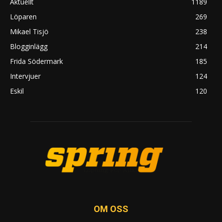
Aktuellt
1189
Löparen
269
Mikael Tisjö
238
Blogginlägg
214
Frida Södermark
185
Intervjuer
124
Eskil
120
OM OSS