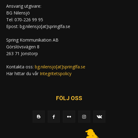
Ansvarig utgivare:
BG Nilensjö
Tel: 070-226 99 95
Epost: bg.nilensjo[at]springlfa.se
Spring Kommunikation AB
Görslövsvägen 8
263 71 Jonstorp
Kontakta oss:
bg.nilensjo[at]springlfa.se
Här hittar du vår
Integritetspolicy
FÖLJ OSS