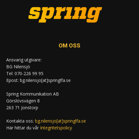
OM OSS
Ansvarig utgivare:
BG Nilensjö
Tel: 070-226 99 95
Epost: bg.nilensjo[at]springlfa.se
Spring Kommunikation AB
Görslövsvägen 8
263 71 Jonstorp
Kontakta oss:
bg.nilensjo[at]springlfa.se
Här hittar du vår
Integritetspolicy