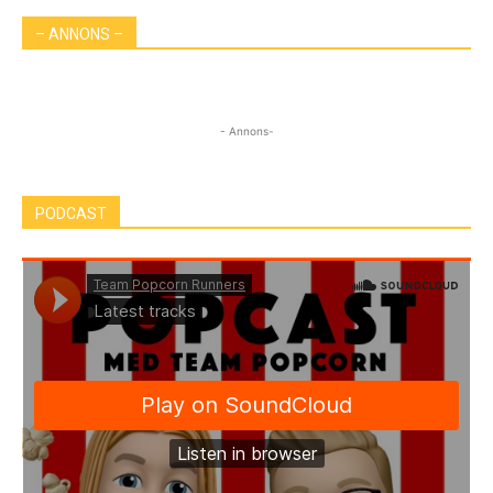
– ANNONS –
- Annons-
PODCAST