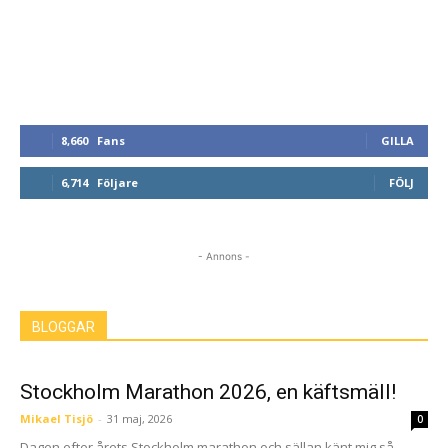
8,660
Fans
GILLA
6,714
Följare
FÖLJ
- Annons -
BLOGGAR
Stockholm Marathon 2026, en käftsmäll!
Mikael Tisjö
-
31 maj, 2026
0
Dagen efter årets Stockholm marathon och sällan känt mig så