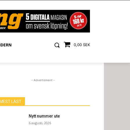
NDERN
0,00 SEK
- Advertisment -
MEST LÄST
Nytt nummer ute
6 augusti, 2026