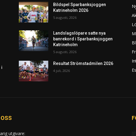
Bildspel Sparbanksjoggen
N
Katrineholm 2026
Ak
5 augusti, 2026
L
Mi
Landslagslöpare satte nya
banrekord i Sparbanksjoggen
Bl
Katrineholm
F
5 augusti, 2026
In
Resultat Strömstadmilen 2026
 i
Es
4 juli, 2026
 OSS
F
arig utgivare: