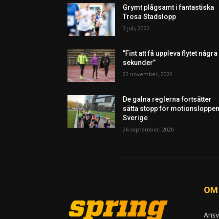
Grymt plågsamt i fantastiska
Trosa Stadslopp
3 juli, 2022
”Fint att få uppleva flytet några
sekunder”
22 november, 2020
De galna reglerna fortsätter
sätta stopp för motionsloppen
Sverige
26 september, 2020
OM
Ansv