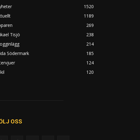
yheter
1520
tuellt
1189
öparen
269
kael Tisjö
238
ogginlägg
214
rida Södermark
185
tervjuer
124
kil
120
ÖLJ OSS