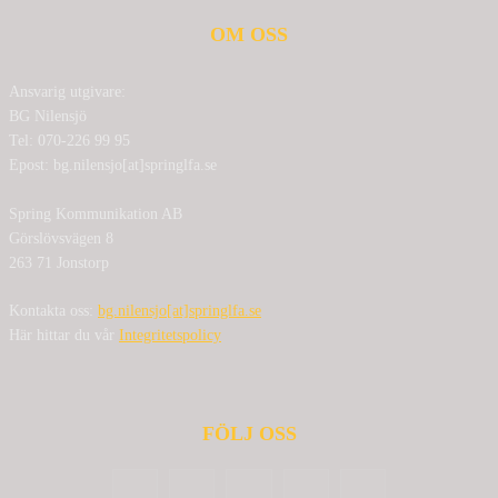
OM OSS
Ansvarig utgivare:
BG Nilensjö
Tel: 070-226 99 95
Epost: bg.nilensjo[at]springlfa.se
Spring Kommunikation AB
Görslövsvägen 8
263 71 Jonstorp
Kontakta oss:
bg.nilensjo[at]springlfa.se
Här hittar du vår
Integritetspolicy
FÖLJ OSS