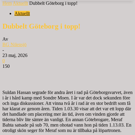
Hem
Aktuellt
Dubbelt Göteborg i topp!
Aktuellt
Dubbelt Göteborg i topp!
Av
BG Nilensjö
-
23 maj, 2026
0
150
Suldan Hassan segrade för andra året i rad på Göteborgsvarvet, även
i år i hård kamp med Sondre Moen. I år var det dock sekunden före
och inga diskussioner. Att vinna två år i rad är en stor bedrift som få
har klarat av genom åren. Tiden 1.03.30 visar att det var ett lopp där
det handlade om placering mer än tid, även om vinden gjorde att
tiderna bliv lite sämre än vanligt. En annan Götebrogare, Meraf
Bahta satsade på sub 70, men ohotad vann hon på tiden 1.13.03. En
otroligt skön seger för Meraf som nu är tillbaka på löpartronen.