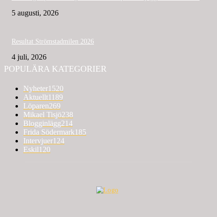
5 augusti, 2026
Resultat Strömstadmilen 2026
4 juli, 2026
POPULÄRA KATEGORIER
Nyheter
1520
Aktuellt
1189
Löparen
269
Mikael Tisjö
238
Blogginlägg
214
Frida Södermark
185
Intervjuer
124
Eskil
120