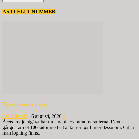
AKTUELLT NUMMER
Nytt nummer ute
BG Nilensjö
-
6 augusti, 2026
0
Årets tredje utgåva har nu landat hos prenumeranterna. Denna
gången är det 100 sidor med ett antal rörliga filmer dessutom. Gillar
man löpning finns...