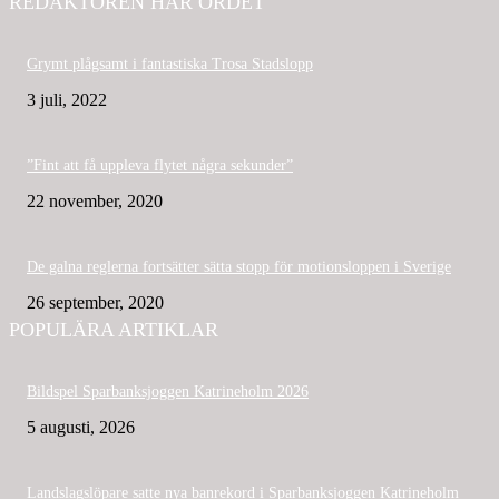
REDAKTÖREN HAR ORDET
Grymt plågsamt i fantastiska Trosa Stadslopp
3 juli, 2022
”Fint att få uppleva flytet några sekunder”
22 november, 2020
De galna reglerna fortsätter sätta stopp för motionsloppen i Sverige
26 september, 2020
POPULÄRA ARTIKLAR
Bildspel Sparbanksjoggen Katrineholm 2026
5 augusti, 2026
Landslagslöpare satte nya banrekord i Sparbanksjoggen Katrineholm