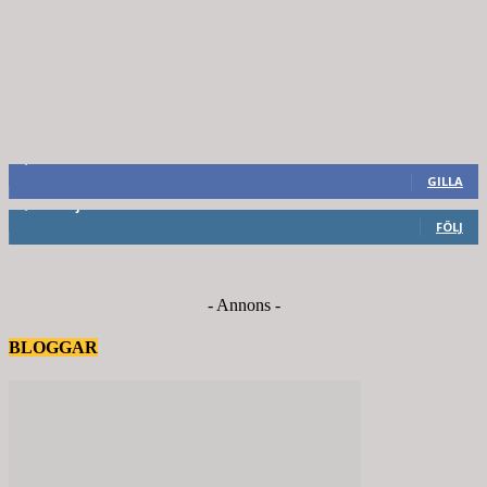
8,660
Fans
GILLA
6,714
Följare
FÖLJ
- Annons -
BLOGGAR