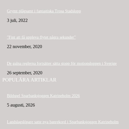
Grymt plågsamt i fantastiska Trosa Stadslopp
3 juli, 2022
”Fint att få uppleva flytet några sekunder”
22 november, 2020
De galna reglerna fortsätter sätta stopp för motionsloppen i Sverige
26 september, 2020
POPULÄRA ARTIKLAR
Bildspel Sparbanksjoggen Katrineholm 2026
5 augusti, 2026
Landslagslöpare satte nya banrekord i Sparbanksjoggen Katrineholm