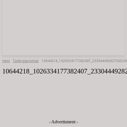
Hem
Tävlingspremiär
10644218_1026334177382407_23304449282756526
10644218_1026334177382407_2330444928
- Advertisment -