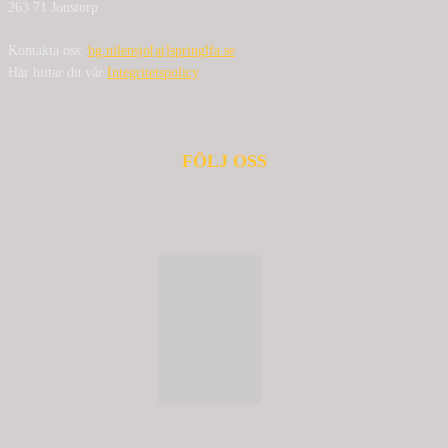
263 71 Jonstorp
Kontakta oss:
bg.nilensjo[at]springlfa.se
Här hittar du vår
Integritetspolicy
FÖLJ OSS