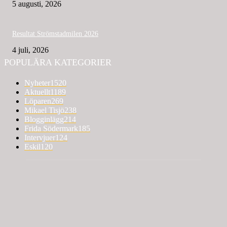
5 augusti, 2026
Resultat Strömstadmilen 2026
4 juli, 2026
POPULÄRA KATEGORIER
Nyheter
1520
Aktuellt
1189
Löparen
269
Mikael Tisjö
238
Blogginlägg
214
Frida Södermark
185
Intervjuer
124
Eskil
120