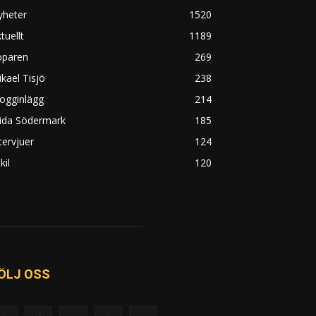
yheter
1520
tuellt
1189
öparen
269
kael Tisjö
238
ogginlägg
214
rida Södermark
185
tervjuer
124
kil
120
ÖLJ OSS