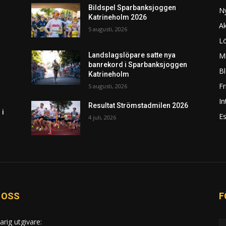
Bildspel Sparbanksjoggen
N
Katrineholm 2026
Ak
5 augusti, 2026
L
Mi
Landslagslöpare satte nya
banrekord i Sparbanksjoggen
Bl
Katrineholm
F
5 augusti, 2026
In
Resultat Strömstadmilen 2026
 i
Es
4 juli, 2026
 OSS
F
arig utgivare: