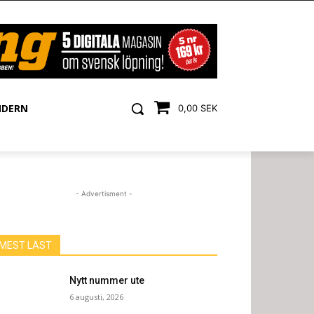
NDERN
0,00 SEK
- Advertisment -
MEST LÄST
Nytt nummer ute
6 augusti, 2026