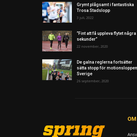
Grymt plågsamt i fantastiska
Trosa Stadslopp
3 juli, 2022
”Fint att få uppleva flytet några
sekunder”
22 november, 2020
De galna reglerna fortsätter
sätta stopp för motionsloppen
Sverige
26 september, 2020
OM
Ansv