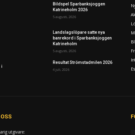
Bildspel Sparbanksjoggen
N
Katrineholm 2026
Ak
5 augusti, 2026
L
Mi
Landslagslöpare satte nya
banrekord i Sparbanksjoggen
Bl
Katrineholm
F
5 augusti, 2026
In
Resultat Strömstadmilen 2026
 i
Es
4 juli, 2026
 OSS
F
arig utgivare: