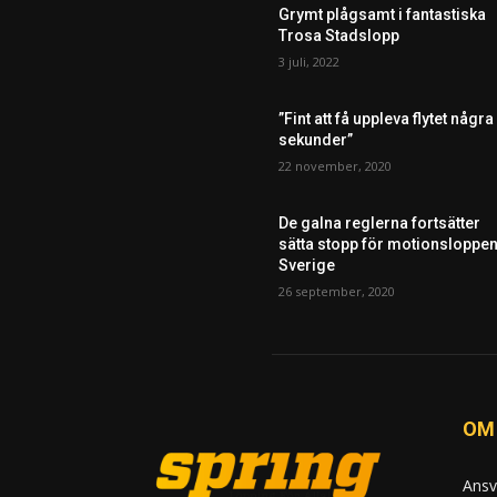
Grymt plågsamt i fantastiska
Trosa Stadslopp
3 juli, 2022
”Fint att få uppleva flytet några
sekunder”
22 november, 2020
De galna reglerna fortsätter
sätta stopp för motionsloppen
Sverige
26 september, 2020
OM
Ansv