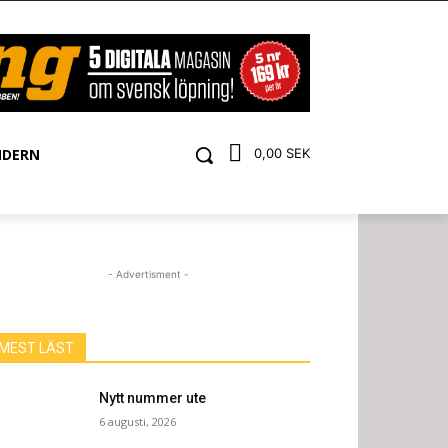
NDERN
0,00 SEK
- Advertisment -
MEST LÄST
Nytt nummer ute
6 augusti, 2026