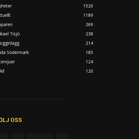
yheter
1520
tuellt
1189
öparen
269
kael Tisjö
238
ogginlägg
214
rida Södermark
185
tervjuer
124
kil
120
ÖLJ OSS