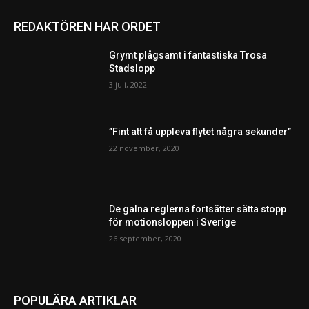
REDAKTÖREN HAR ORDET
Grymt plågsamt i fantastiska Trosa
Stadslopp
3 juli, 2022
”Fint att få uppleva flytet några sekunder”
22 november, 2020
De galna reglerna fortsätter sätta stopp
för motionsloppen i Sverige
26 september, 2020
POPULÄRA ARTIKLAR