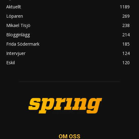
Aktuellt
1189
Löparen
269
Mikael Tisjö
238
Blogginlägg
214
Frida Södermark
185
Intervjuer
124
Eskil
120
OM OSS