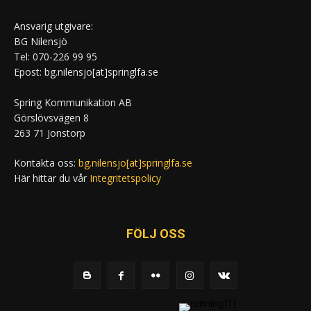
Ansvarig utgivare:
BG Nilensjö
Tel: 070-226 99 95
Epost: bg.nilensjo[at]springlfa.se
Spring Kommunikation AB
Görslövsvägen 8
263 71 Jonstorp
Kontakta oss:
bg.nilensjo[at]springlfa.se
Här hittar du vår
Integritetspolicy
FÖLJ OSS