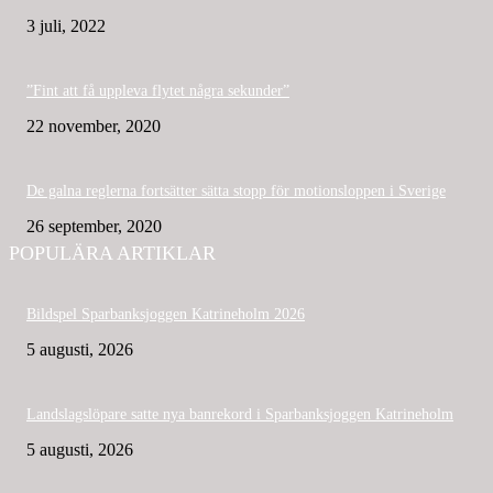
3 juli, 2022
”Fint att få uppleva flytet några sekunder”
22 november, 2020
De galna reglerna fortsätter sätta stopp för motionsloppen i Sverige
26 september, 2020
POPULÄRA ARTIKLAR
Bildspel Sparbanksjoggen Katrineholm 2026
5 augusti, 2026
Landslagslöpare satte nya banrekord i Sparbanksjoggen Katrineholm
5 augusti, 2026