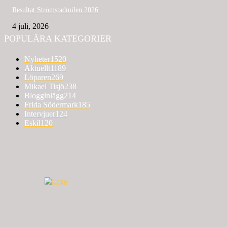
Resultat Strömstadmilen 2026
4 juli, 2026
POPULÄRA KATEGORIER
Nyheter
1520
Aktuellt
1189
Löparen
269
Mikael Tisjö
238
Blogginlägg
214
Frida Södermark
185
Intervjuer
124
Eskil
120