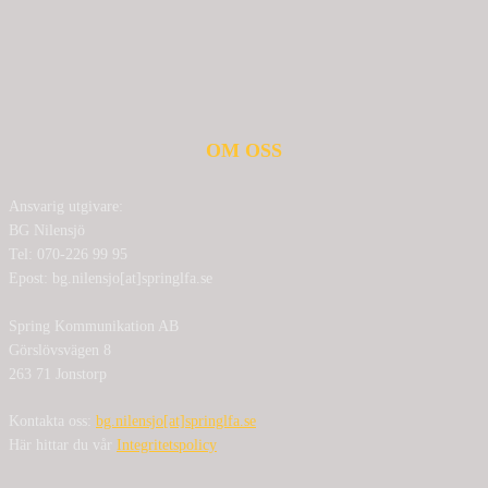
OM OSS
Ansvarig utgivare:
BG Nilensjö
Tel: 070-226 99 95
Epost: bg.nilensjo[at]springlfa.se
Spring Kommunikation AB
Görslövsvägen 8
263 71 Jonstorp
Kontakta oss:
bg.nilensjo[at]springlfa.se
Här hittar du vår
Integritetspolicy