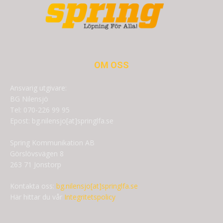
OM OSS
Ansvarig utgivare:
BG Nilensjö
Tel: 070-226 99 95
Epost: bg.nilensjo[at]springlfa.se
Spring Kommunikation AB
Görslövsvägen 8
263 71 Jonstorp
Kontakta oss:
bg.nilensjo[at]springlfa.se
Här hittar du vår
Integritetspolicy