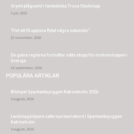
Grymt plågsamt i fantastiska Trosa Stadslopp
3 juli, 2022
”Fint att få uppleva flytet några sekunder”
22 november, 2020
De galna reglerna fortsätter sätta stopp för motionsloppen i
Sverige
26 september, 2020
POPULÄRA ARTIKLAR
Bildspel Sparbanksjoggen Katrineholm 2026
5 augusti, 2026
Landslagslöpare satte nya banrekord i Sparbanksjoggen
Katrineholm
5 augusti, 2026