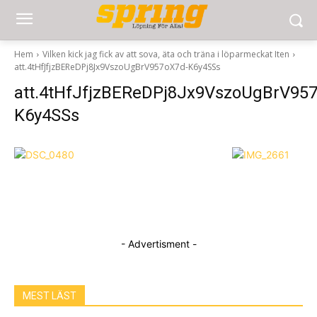
Hem
Vilken kick jag fick av att sova, äta och träna i löparmeckat Iten
att.4tHfJfjzBEReDPj8Jx9VszoUgBrV957oX7d-K6y4SSs
att.4tHfJfjzBEReDPj8Jx9VszoUgBrV95
K6y4SSs
- Advertisment -
MEST LÄST