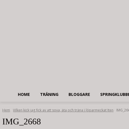
HOME
TRÄNING
BLOGGARE
SPRINGKLUBB
Hem
Vilken kick jag fick av att sova, äta och träna i löparmeckat Iten
IMG_26
IMG_2668