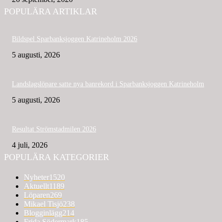
POPULÄRA ARTIKLAR
Bildspel Sparbanksjoggen Katrineholm 2026
5 augusti, 2026
Landslagslöpare satte nya banrekord i Sparbanksjoggen Katrineholm
5 augusti, 2026
Resultat Strömstadmilen 2026
4 juli, 2026
POPULÄRA KATEGORIER
Nyheter
1520
Aktuellt
1189
Löparen
269
Mikael Tisjö
238
Blogginlägg
214
Frida Södermark
185