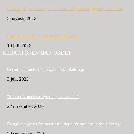
Landslagslöpare satte nya banrekord i Sparbanksjoggen Katrineholm
5 augusti, 2026
Dags för löparfest i Katrineholm 4 augusti
16 juli, 2026
REDAKTÖREN HAR ORDET
Grymt plågsamt i fantastiska Trosa Stadslopp
3 juli, 2022
”Fint att få uppleva flytet några sekunder”
22 november, 2020
De galna reglerna fortsätter sätta stopp för motionsloppen i Sverige
26 september, 2020