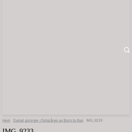
Hem
Daniel springer i fotspåren av Born to Run
IMG_9233
IMG_9233