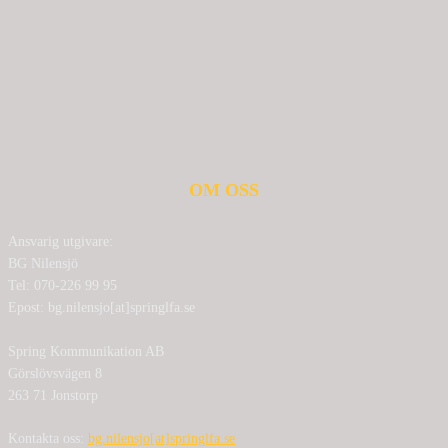
OM OSS
Ansvarig utgivare:
BG Nilensjö
Tel: 070-226 99 95
Epost: bg.nilensjo[at]springlfa.se
Spring Kommunikation AB
Görslövsvägen 8
263 71 Jonstorp
Kontakta oss:
bg.nilensjo[at]springlfa.se