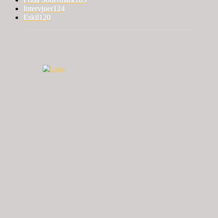
Intervjuer
124
Eskil
120