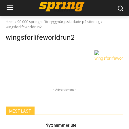
Hem
90 000 springer för ryggmärgsskadade på söndag
wingsforlifeworldrun2
wingsforlifeworldrun2
- Advertisment -
MEST LÄST
Nytt nummer ute