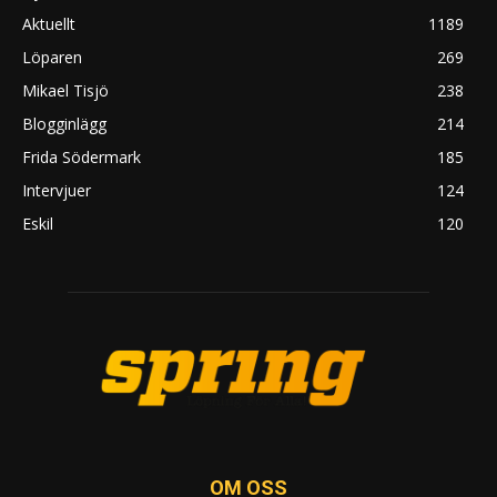
Aktuellt
1189
Löparen
269
Mikael Tisjö
238
Blogginlägg
214
Frida Södermark
185
Intervjuer
124
Eskil
120
OM OSS