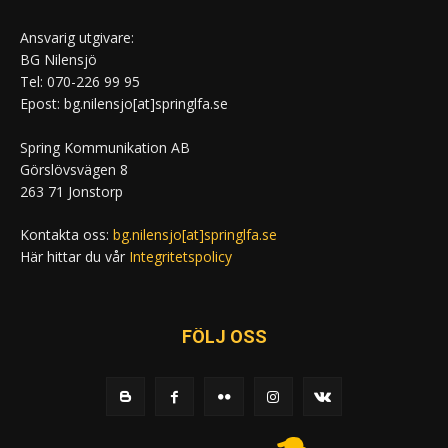
Ansvarig utgivare:
BG Nilensjö
Tel: 070-226 99 95
Epost: bg.nilensjo[at]springlfa.se
Spring Kommunikation AB
Görslövsvägen 8
263 71 Jonstorp
Kontakta oss:
bg.nilensjo[at]springlfa.se
Här hittar du vår
Integritetspolicy
FÖLJ OSS