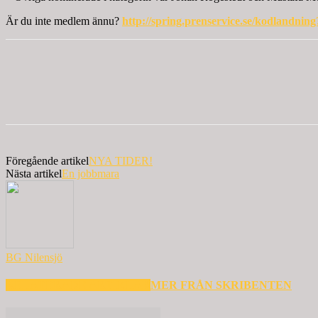
Är du inte medlem ännu?
http://spring.prenservice.se/kodlandni
Föregående artikel
NYA TIDER!
Nästa artikel
En jobbmara
BG Nilensjö
RELATERADE ARTIKLAR
MER FRÅN SKRIBENTEN