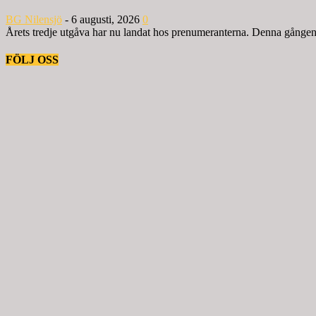
BG Nilensjö
-
6 augusti, 2026
0
Årets tredje utgåva har nu landat hos prenumeranterna. Denna gången ä
FÖLJ OSS