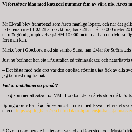
Vi fortsätter idag med kategori nummer fem av våra nio, Årets ma
Mr Ekvall blev framröstad som Årets manliga löpare, och när det gäll
halvmaran med 1.02.28 är otäckt bra, hans 28.31 på 10 000 meter 2015
en oförglömlig upplevelse på SM 10 000 meter där han och Musse fightad
fort man kan.
Micke bor i Göteborg med sin sambo Stina, han tävlar för Strömstads L
Just nu befinner han sig i Australien på träningsläger, och naturligtvi
– Det bästa med hela året var den otroliga stöttning jag fick av alla
jag tar med mig framåt.
Vad är ambitionerna framåt?
– Jag kommer att satsa mot VM i London, det är årets stora mål. Fortsätt
Spring gjorde för något år sedan 24 timmar med Ekvall, efter det svarar
dagen:
https://springlfa.se/se-chefredaktor-bg-nilensjo-halla-jamna-st
* Övriga nominerade i kategorin var Johan Rogestedt och Mustafa 