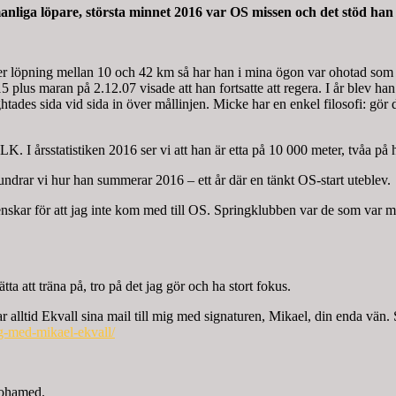
nliga löpare, största minnet 2016 var OS missen och det stöd han f
er löpning mellan 10 och 42 km så har han i mina ögon var ohotad som d
 plus maran på 2.12.07 visade att han fortsatte att regera. I år blev 
es sida vid sida in över mållinjen. Micke har en enkel filosofi: gör det
K. I årsstatistiken 2016 ser vi att han är etta på 10 000 meter, tvåa på
s undrar vi hur han summerar 2016 – ett år där en tänkt OS-start uteblev.
 svenskar för att jag inte kom med till OS. Springklubben var de som va
a att träna på, tro på det jag gör och ha stort fokus.
 alltid Ekvall sina mail till mig med signaturen, Mikael, din enda vän. 
eg-med-mikael-ekvall/
Mohamed.