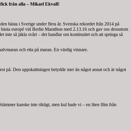
ick från alla – Mikael Ekvall!
en bästa i Sverige under flera år. Svenska rekordet från 2014 på
han bästa europé vid Berlin Marathon med 2.13.16 och gav oss dessutom
 inte så jäkla svårt – det handlar om kontinuitet och att springa så
 halvmaran och etta på maran. En värdig vinnare.
r mest på. Den uppskattningen betydde mer än något annat och är något
Stämmer kanske inte riktigt, men kul hade vi – en liten film från