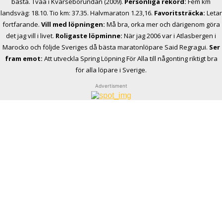
bästa. Tvåa i Kvarseborundan (2009).
Personliga rekord:
Fem km
landsväg: 18.10. Tio km: 37.35. Halvmaraton 1.23,16.
Favoritsträcka:
Letar
fortfarande.
Vill med löpningen:
Må bra, orka mer och därigenom göra
det jag vill i livet.
Roligaste löpminne:
När jag 2006 var i Atlasbergen i
Marocko och följde Sveriges då bästa maratonlöpare Said Regragui.
Ser
fram emot:
Att utveckla Spring Löpning För Alla till någonting riktigt bra
för alla löpare i Sverige.
Advertisment