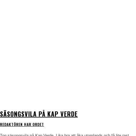
SÄSONGSVILA PÅ KAP VERDE
REDAKTÖREN HAR ORDET
Tog säsongsvila på Kap Verde. Lika bra att åka utomlands och få lite rast