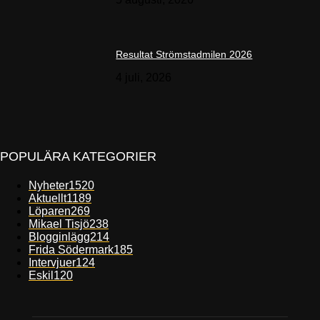
Resultat Strömstadmilen 2026
4 juli, 2026
POPULÄRA KATEGORIER
Nyheter
1520
Aktuellt
1189
Löparen
269
Mikael Tisjö
238
Blogginlägg
214
Frida Södermark
185
Intervjuer
124
Eskil
120