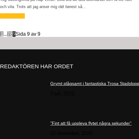
och vila. Trots att jag anser mig rätt berest så...
Visa inlägg
1
...
7
8
9
Sida 9 av 9
REDAKTÖREN HAR ORDET
Grymt plågsamt i fantastiska Trosa Stadslop
3 juli, 2022
”Fint att få uppleva flytet några sekunder”
22 november, 2020