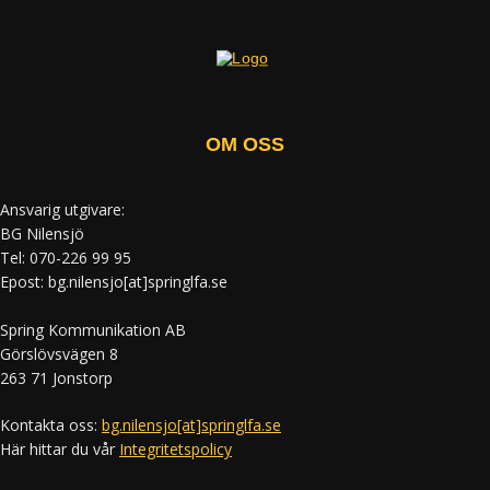
OM OSS
Ansvarig utgivare:
BG Nilensjö
Tel: 070-226 99 95
Epost: bg.nilensjo[at]springlfa.se
Spring Kommunikation AB
Görslövsvägen 8
263 71 Jonstorp
Kontakta oss:
bg.nilensjo[at]springlfa.se
Här hittar du vår
Integritetspolicy