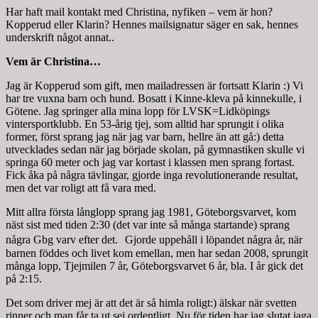
Har haft mail kontakt med Christina, nyfiken – vem är hon?
Kopperud eller Klarin? Hennes mailsignatur säger en sak, hennes
underskrift något annat..
Vem är Christina…
Jag är Kopperud som gift, men mailadressen är fortsatt Klarin :) Vi
har tre vuxna barn och hund. Bosatt i Kinne-kleva på kinnekulle, i
Götene. Jag springer alla mina lopp för LVSK=Lidköpings
vintersportklubb. En 53-årig tjej, som alltid har sprungit i olika
former, först sprang jag när jag var barn, hellre än att gå:) detta
utvecklades sedan när jag började skolan, på gymnastiken skulle vi
springa 60 meter och jag var kortast i klassen men sprang fortast.
Fick åka på några tävlingar, gjorde inga revolutionerande resultat,
men det var roligt att få vara med.
Mitt allra första långlopp sprang jag 1981, Göteborgsvarvet, kom
näst sist med tiden 2:30 (det var inte så många startande) sprang
några Gbg varv efter det. Gjorde uppehåll i löpandet några år, när
barnen föddes och livet kom emellan, men har sedan 2008, sprungit
många lopp, Tjejmilen 7 år, Göteborgsvarvet 6 år, bla. I år gick det
på 2:15.
Det som driver mej är att det är så himla roligt:) älskar när svetten
rinner och man får ta ut sej ordentligt. Nu för tiden har jag slutat jaga