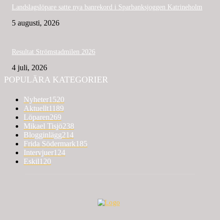
Landslagslöpare satte nya banrekord i Sparbanksjoggen Katrineholm
5 augusti, 2026
Resultat Strömstadmilen 2026
4 juli, 2026
POPULÄRA KATEGORIER
Nyheter
1520
Aktuellt
1189
Löparen
269
Mikael Tisjö
238
Blogginlägg
214
Frida Södermark
185
Intervjuer
124
Eskil
120