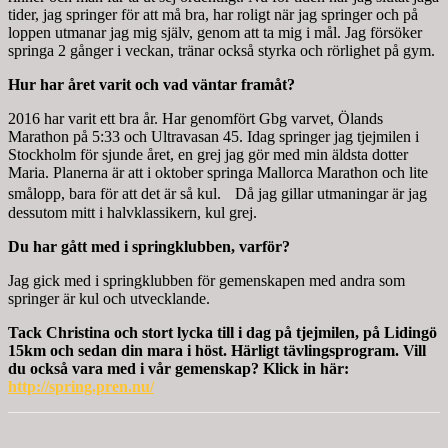
tider, jag springer för att må bra, har roligt när jag springer och på
loppen utmanar jag mig själv, genom att ta mig i mål. Jag försöker
springa 2 gånger i veckan, tränar också styrka och rörlighet på gym.
Hur har året varit och vad väntar framåt?
2016 har varit ett bra år. Har genomfört Gbg varvet, Ölands
Marathon på 5:33 och Ultravasan 45. Idag springer jag tjejmilen i
Stockholm för sjunde året, en grej jag gör med min äldsta dotter
Maria. Planerna är att i oktober springa Mallorca Marathon och lite
smålopp, bara för att det är så kul. Då jag gillar utmaningar är jag
dessutom mitt i halvklassikern, kul grej.
Du har gått med i springklubben, varför?
Jag gick med i springklubben för gemenskapen med andra som
springer är kul och utvecklande.
Tack Christina och stort lycka till i dag på tjejmilen, på Lidingö
15km och sedan din mara i höst. Härligt tävlingsprogram. Vill
du också vara med i vår gemenskap? Klick in här:
http://spring.pren.nu/