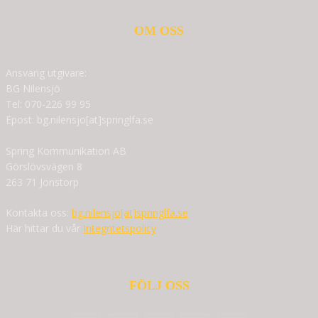
OM OSS
Ansvarig utgivare:
BG Nilensjö
Tel: 070-226 99 95
Epost: bg.nilensjo[at]springlfa.se
Spring Kommunikation AB
Görslövsvägen 8
263 71 Jonstorp
Kontakta oss:
bg.nilensjo[at]springlfa.se
Här hittar du vår
Integritetspolicy
FÖLJ OSS