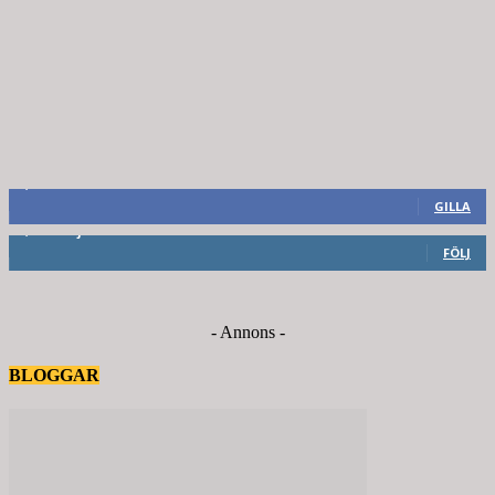
8,660
Fans
GILLA
6,714
Följare
FÖLJ
- Annons -
BLOGGAR