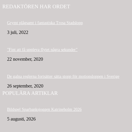
REDAKTÖREN HAR ORDET
Grymt plågsamt i fantastiska Trosa Stadslopp
3 juli, 2022
”Fint att få uppleva flytet några sekunder”
22 november, 2020
De galna reglerna fortsätter sätta stopp för motionsloppen i Sverige
26 september, 2020
POPULÄRA ARTIKLAR
Bildspel Sparbanksjoggen Katrineholm 2026
5 augusti, 2026