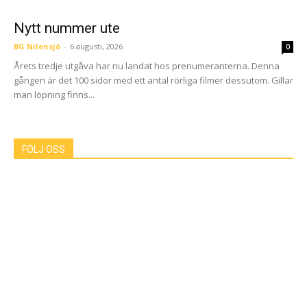
Nytt nummer ute
BG Nilensjö
-
6 augusti, 2026
0
Årets tredje utgåva har nu landat hos prenumeranterna. Denna
gången är det 100 sidor med ett antal rörliga filmer dessutom. Gillar
man löpning finns...
FÖLJ OSS