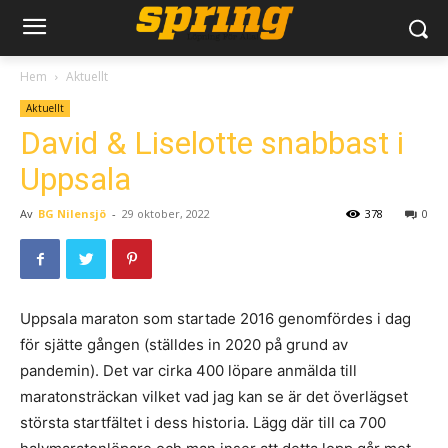
Hem
Aktuellt
Aktuellt
David & Liselotte snabbast i
Uppsala
Av
BG Nilensjö
-
29 oktober, 2022
378
0
Uppsala maraton som startade 2016 genomfördes i dag
för sjätte gången (ställdes in 2020 på grund av
pandemin). Det var cirka 400 löpare anmälda till
maratonsträckan vilket vad jag kan se är det överlägset
största startfältet i dess historia. Lägg där till ca 700