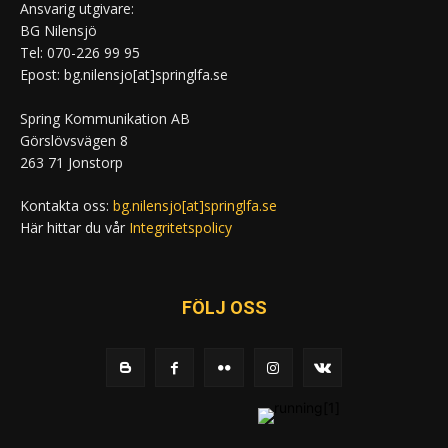
Ansvarig utgivare:
BG Nilensjö
Tel: 070-226 99 95
Epost: bg.nilensjo[at]springlfa.se
Spring Kommunikation AB
Görslövsvägen 8
263 71 Jonstorp
Kontakta oss:
bg.nilensjo[at]springlfa.se
Här hittar du vår
Integritetspolicy
FÖLJ OSS