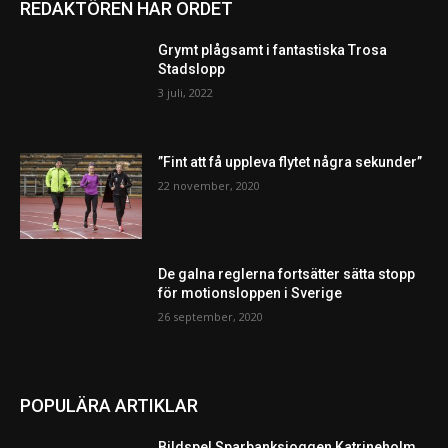
REDAKTÖREN HAR ORDET
Grymt plågsamt i fantastiska Trosa
Stadslopp
3 juli, 2022
”Fint att få uppleva flytet några sekunder”
22 november, 2020
De galna reglerna fortsätter sätta stopp
för motionsloppen i Sverige
26 september, 2020
POPULÄRA ARTIKLAR
Bildspel Sparbanksjoggen Katrineholm