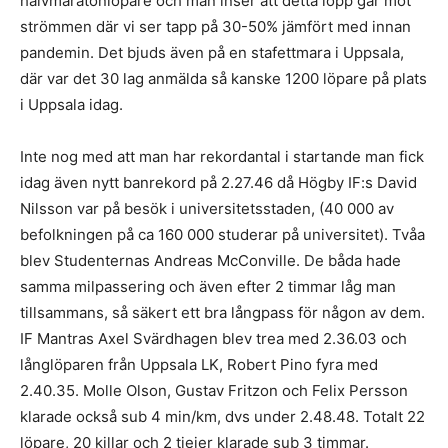
halvmaratonlöpare och man inser att detta lopp går mot
strömmen där vi ser tapp på 30-50% jämfört med innan
pandemin. Det bjuds även på en stafettmara i Uppsala,
där var det 30 lag anmälda så kanske 1200 löpare på plats
i Uppsala idag.
Inte nog med att man har rekordantal i startande man fick
idag även nytt banrekord på 2.27.46 då Högby IF:s David
Nilsson var på besök i universitetsstaden, (40 000 av
befolkningen på ca 160 000 studerar på universitet). Tvåa
blev Studenternas Andreas McConville. De båda hade
samma milpassering och även efter 2 timmar låg man
tillsammans, så säkert ett bra långpass för någon av dem.
IF Mantras Axel Svärdhagen blev trea med 2.36.03 och
långlöparen från Uppsala LK, Robert Pino fyra med
2.40.35. Molle Olson, Gustav Fritzon och Felix Persson
klarade också sub 4 min/km, dvs under 2.48.48. Totalt 22
löpare, 20 killar och 2 tjejer klarade sub 3 timmar.