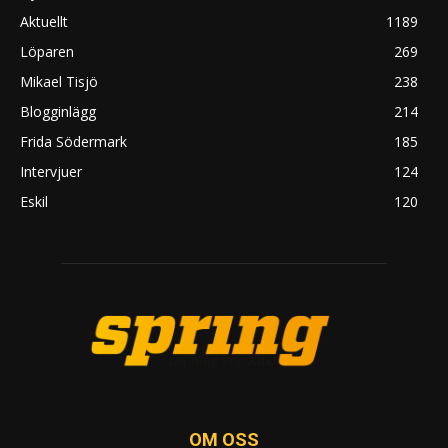
Aktuellt
1189
Löparen
269
Mikael Tisjö
238
Blogginlägg
214
Frida Södermark
185
Intervjuer
124
Eskil
120
OM OSS