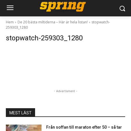
Hem
De 20 bästa miltiderna – Här är hela listan!
stopwatch-
259303_1280
stopwatch-259303_1280
- Advertisment -
MEST LÄST
Från soffan till maraton efter 50 – så tar