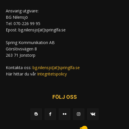
Ansvarig utgivare:
BG Nilensjö
Tel: 070-226 99 95
Epost: bg.nilensjo[at]springlfa.se
Spring Kommunikation AB
Görslövsvägen 8
263 71 Jonstorp
Kontakta oss:
bg.nilensjo[at]springlfa.se
Här hittar du vår
Integritetspolicy
FÖLJ OSS