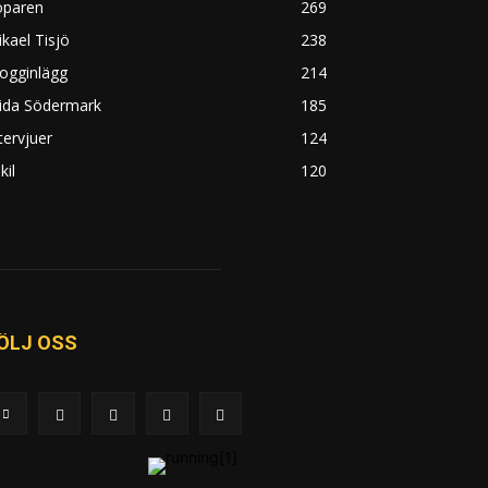
öparen
269
kael Tisjö
238
ogginlägg
214
rida Södermark
185
tervjuer
124
kil
120
ÖLJ OSS