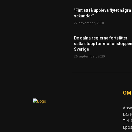
”Fint att få uppleva flytet några
sekunder”
22 november, 2020
De galna reglerna fortsätter
sätta stopp för motionsloppen
Sverige
26 september, 2020
OM
Ansv
BG N
Tel:
Epost