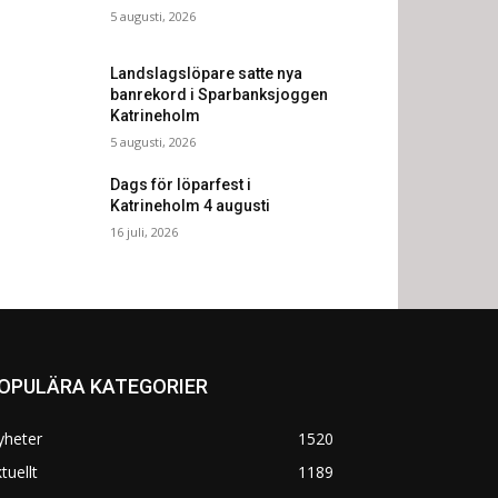
5 augusti, 2026
Landslagslöpare satte nya
banrekord i Sparbanksjoggen
Katrineholm
5 augusti, 2026
Dags för löparfest i
Katrineholm 4 augusti
16 juli, 2026
OPULÄRA KATEGORIER
yheter
1520
tuellt
1189