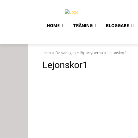
HOME
TRÄNING
BLOGGARE
Hem
De vanligaste löpartyperna
Lejonskor1
Lejonskor1