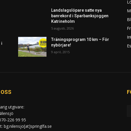
L
Mi
Landslagslöpare satte nya
banrekord i Sparbanksjoggen
Bl
Katrineholm
F
5 augusti, 2026
In
Träningsprogram 10 km – För
 i
nybörjare!
Es
9 april, 2015
 OSS
F
arig utgivare:
ilensjö
 070-226 99 95
: bg.nilensjo[at]springlfa.se