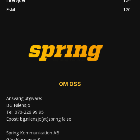
Intervjuer
124
Eskil
120
OM OSS
Ansvarig utgivare:
BG Nilensjö
Tel: 070-226 99 95
Epost: bg.nilensjo[at]springlfa.se
Spring Kommunikation AB
Görslövsvägen 8