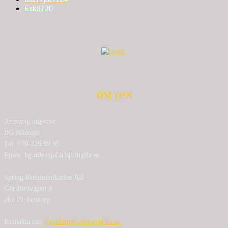
Eskil
120
OM OSS
Ansvarig utgivare:
BG Nilensjö
Tel: 070-226 99 95
Epost: bg.nilensjo[at]springlfa.se
Spring Kommunikation AB
Görslövsvägen 8
263 71 Jonstorp
Kontakta oss:
bg.nilensjo[at]springlfa.se