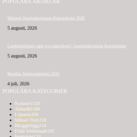
POPULÄRA ARTIKLAR
Bildspel Sparbanksjoggen Katrineholm 2026
5 augusti, 2026
Landslagslöpare satte nya banrekord i Sparbanksjoggen Katrineholm
5 augusti, 2026
Resultat Strömstadmilen 2026
4 juli, 2026
POPULÄRA KATEGORIER
Nyheter
1520
Aktuellt
1189
Löparen
269
Mikael Tisjö
238
Blogginlägg
214
Frida Södermark
185
Intervjuer
124