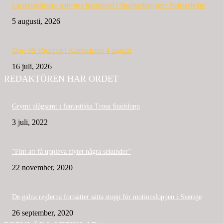
Landslagslöpare satte nya banrekord i Sparbanksjoggen Katrineholm
5 augusti, 2026
Dags för löparfest i Katrineholm 4 augusti
16 juli, 2026
REDAKTÖREN HAR ORDET
Grymt plågsamt i fantastiska Trosa Stadslopp
3 juli, 2022
”Fint att få uppleva flytet några sekunder”
22 november, 2020
De galna reglerna fortsätter sätta stopp för motionsloppen i Sverige
26 september, 2020