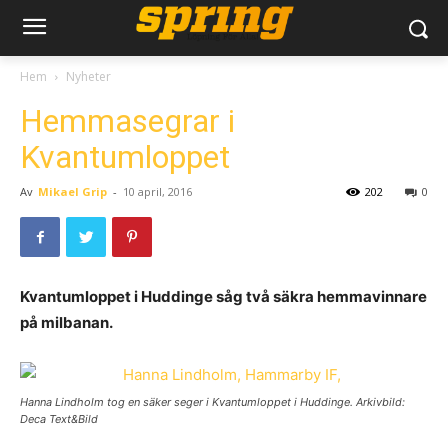
Hem
Nyheter
Hemmasegrar i
Kvantumloppet
Av
Mikael Grip
-
10 april, 2016
202
0
Kvantumloppet i Huddinge såg två säkra hemmavinnare
på milbanan.
Hanna Lindholm tog en säker seger i Kvantumloppet i Huddinge. Arkivbild:
Deca Text&Bild