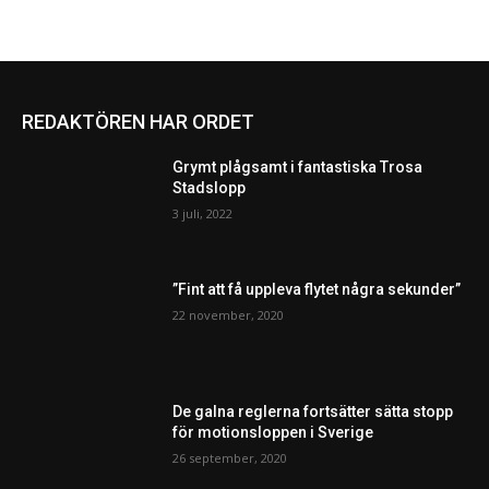
REDAKTÖREN HAR ORDET
Grymt plågsamt i fantastiska Trosa
Stadslopp
3 juli, 2022
”Fint att få uppleva flytet några sekunder”
22 november, 2020
De galna reglerna fortsätter sätta stopp
för motionsloppen i Sverige
26 september, 2020