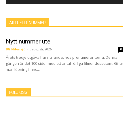
AKTUELLT NUMMER
Nytt nummer ute
BG Nilensjö
-
6 augusti, 2026
0
Årets tredje utgåva har nu landat hos prenumeranterna. Denna
gången är det 100 sidor med ett antal rörliga filmer dessutom. Gillar
man löpning finns...
FÖLJ OSS