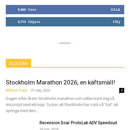
8,660
Fans
GILLA
6,714
Följare
FÖLJ
- Annons -
BLOGGAR
Stockholm Marathon 2026, en käftsmäll!
Mikael Tisjö
-
31 maj, 2026
0
Dagen efter årets Stockholm marathon och sällan känt mig så
missnöjd med ett lopp. Tycker att Stockholm har varit så ”kul” att
springa med den...
Recension Soar ProtoLab ADV Speedsuit
16 maj, 2026