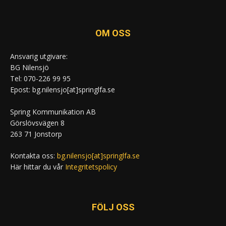
OM OSS
Ansvarig utgivare:
BG Nilensjö
Tel: 070-226 99 95
Epost: bg.nilensjo[at]springlfa.se
Spring Kommunikation AB
Görslövsvägen 8
263 71 Jonstorp
Kontakta oss:
bg.nilensjo[at]springlfa.se
Här hittar du vår
Integritetspolicy
FÖLJ OSS