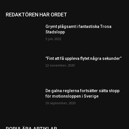
REDAKTÖREN HAR ORDET
Grymt plågsamt i fantastiska Trosa
Stadslopp
3 juli, 2022
”Fint att få uppleva flytet några sekunder”
22 november, 2020
De galna reglerna fortsätter sätta stopp
för motionsloppen i Sverige
26 september, 2020
POPULÄRA ARTIKLAR