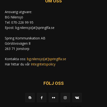
OM OSS
Ansvarig utgivare:
BG Nilensjö
Tel: 070-226 99 95
Epost: bg.nilensjo[at]springlfa.se
Spring Kommunikation AB
Görslövsvägen 8
263 71 Jonstorp
Kontakta oss:
bg.nilensjo[at]springlfa.se
Här hittar du vår
Integritetspolicy
FÖLJ OSS