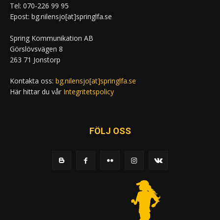
Tel: 070-226 99 95
Epost: bg.nilensjo[at]springlfa.se
Spring Kommunikation AB
Görslövsvägen 8
263 71 Jonstorp
Kontakta oss:
bg.nilensjo[at]springlfa.se
Här hittar du vår
Integritetspolicy
FÖLJ OSS