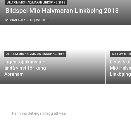
ALLT OM MIO HALVMARAN LINKÖPING 2018
Bildspel Mio Halvmaran Linköping 2018
Mikael Grip
-
16 juni, 2018
ALLT OM MIO HALVMARAN LINKÖPING 2018
ALLT OM MIO
Ingen toppkänsla –
Lisas skö
ändå vinst för kung
Mio Halv
Abraham
Linköpin
Här finns det inga inlägg att visa