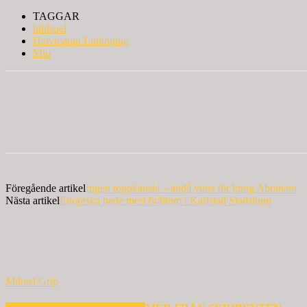
TAGGAR
bildspel
Halvmaran Linköping
Mio
Föregående artikel
Ingen toppkänsla – ändå vinst för kung Abraham
Nästa artikel
Etiopiska hade mest bråttom i Karlstad Stadslopp
Mikael Grip