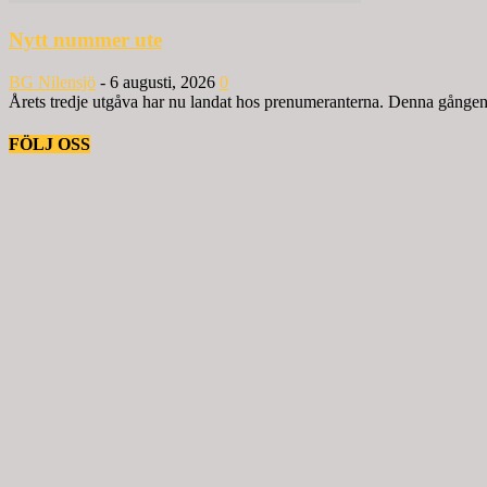
Nytt nummer ute
BG Nilensjö
-
6 augusti, 2026
0
Årets tredje utgåva har nu landat hos prenumeranterna. Denna gången ä
FÖLJ OSS