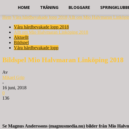
HOME
TRÄNING
BLOGGARE
SPRINGKLUBB
Hem
Våra hårdbevakade lopp 2018
Allt om Mio Halvmaran Linköpi
Våra hårdbevakade lopp 2018
Allt om Mio Halvmaran Linköping 2018
Aktuellt
Bildspel
Våra hårdbevakade lopp
Bildspel Mio Halvmaran Linköping 2018
Av
Mikael Grip
-
16 juni, 2018
0
136
Se Magnus Anderssons (magnusmedia.nu) bilder från Mio Halvmara