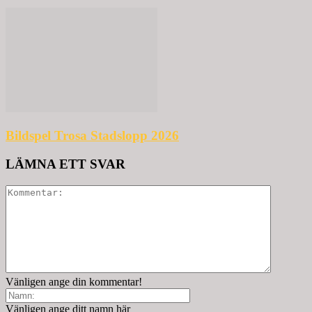
Bildspel Trosa Stadslopp 2026
LÄMNA ETT SVAR
Vänligen ange din kommentar!
Vänligen ange ditt namn här