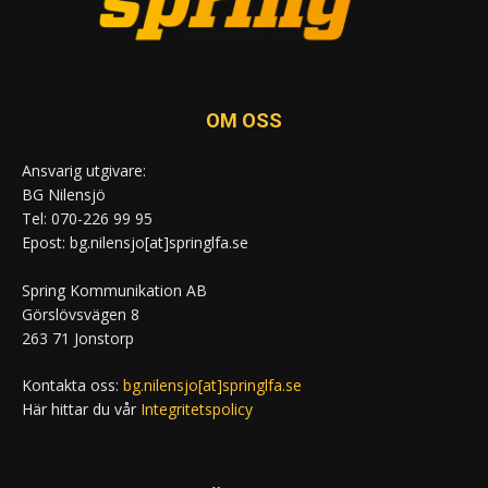
OM OSS
Ansvarig utgivare:
BG Nilensjö
Tel: 070-226 99 95
Epost: bg.nilensjo[at]springlfa.se
Spring Kommunikation AB
Görslövsvägen 8
263 71 Jonstorp
Kontakta oss:
bg.nilensjo[at]springlfa.se
Här hittar du vår
Integritetspolicy