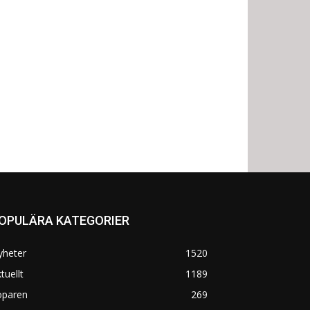
OPULÄRA KATEGORIER
yheter
1520
tuellt
1189
öparen
269