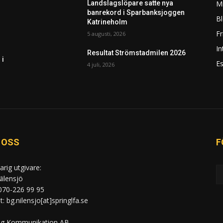
Mi
Landslagslöpare satte nya
banrekord i Sparbanksjoggen
Bl
Katrineholm
F
5 augusti, 2026
In
Resultat Strömstadmilen 2026
 i
Es
4 juli, 2026
 OSS
F
arig utgivare:
ilensjö
 070-226 99 95
: bg.nilensjo[at]springlfa.se
ng Kommunikation AB