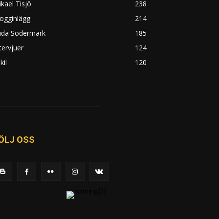
kael Tisjö
238
ogginlägg
214
rida Södermark
185
tervjuer
124
kil
120
ÖLJ OSS