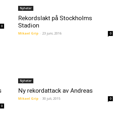
Nyheter
3
Rekordslakt på Stockholms
Stadion
0
Mikael Grip
-
23 juni, 2016
0
Nyheter
s
Ny rekordattack av Andreas
Mikael Grip
-
30 juli, 2015
0
0