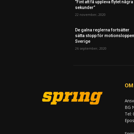
”Fint att få uppleva flytet några
sekunder”
22 november, 2020
De galna reglerna fortsätter
sätta stopp för motionsloppen
Sverige
26 september, 2020
OM
Ansv
BG N
Tel:
Epost
Spri