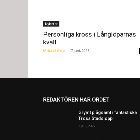
Nyheter
Personliga kross i Långlöparnas
kväll
Mikael Grip
-
17 juni, 2015
REDAKTÖREN HAR ORDET
Grymt plågsamt i fantastiska
Trosa Stadslopp
3 juli, 2022