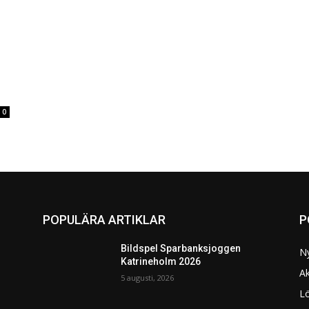
0
POPULÄRA ARTIKLAR
P
Bildspel Sparbanksjoggen
N
Katrineholm 2026
Ak
5 augusti, 2026
L