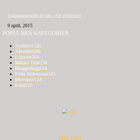
Träningsprogram 10 km – För nybörjare!
9 april, 2015
POPULÄRA KATEGORIER
Nyheter
1520
Aktuellt
1189
Löparen
269
Mikael Tisjö
238
Blogginlägg
214
Frida Södermark
185
Intervjuer
124
Eskil
120
OM OSS