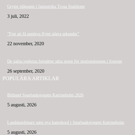
Grymt plågsamt i fantastiska Trosa Stadslopp
3 juli, 2022
”Fint att få uppleva flytet några sekunder”
22 november, 2020
De galna reglerna fortsätter sätta stopp för motionsloppen i Sverige
26 september, 2020
POPULÄRA ARTIKLAR
Bildspel Sparbanksjoggen Katrineholm 2026
5 augusti, 2026
Landslagslöpare satte nya banrekord i Sparbanksjoggen Katrineholm
5 augusti, 2026