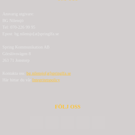
Ansvarig utgivare:
BG Nilensjö
Tel: 070-226 99 95
Epost: bg.nilensjo[at]springlfa.se
Spring Kommunikation AB
Görslövsvägen 8
263 71 Jonstorp
Kontakta oss:
bg.nilensjo[at]springlfa.se
Här hittar du vår
Integritetspolicy
FÖLJ OSS