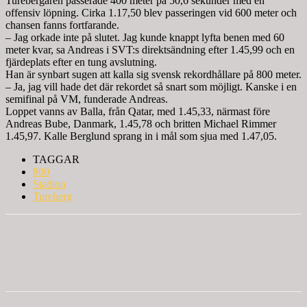
Turebergaren passerade 400 meter på 50,6 sekunder med en
offensiv löpning. Cirka 1.17,50 blev passeringen vid 600 meter och
chansen fanns fortfarande.
– Jag orkade inte på slutet. Jag kunde knappt lyfta benen med 60
meter kvar, sa Andreas i SVT:s direktsändning efter 1.45,99 och en
fjärdeplats efter en tung avslutning.
Han är synbart sugen att kalla sig svensk rekordhållare på 800 meter.
– Ja, jag vill hade det där rekordet så snart som möjligt. Kanske i en
semifinal på VM, funderade Andreas.
Loppet vanns av Balla, från Qatar, med 1.45,33, närmast före
Andreas Bube, Danmark, 1.45,78 och britten Michael Rimmer
1.45,97. Kalle Berglund sprang in i mål som sjua med 1.47,05.
TAGGAR
800
Stadion
Tureberg