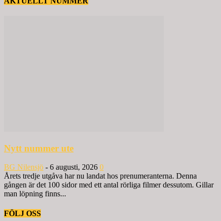
AKTUELLT NUMMER
Nytt nummer ute
BG Nilensjö
-
6 augusti, 2026
0
Årets tredje utgåva har nu landat hos prenumeranterna. Denna
gången är det 100 sidor med ett antal rörliga filmer dessutom. Gillar
man löpning finns...
FÖLJ OSS