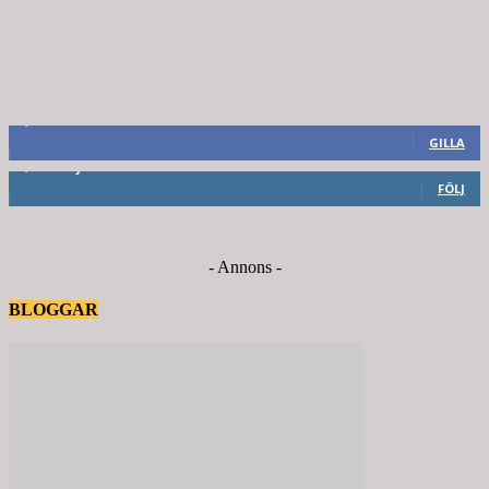
8,660
Fans
GILLA
6,714
Följare
FÖLJ
- Annons -
BLOGGAR