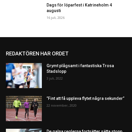
Dags för löparfest i Katrineholm 4
augusti
16 juli, 2026
REDAKTÖREN HAR ORDET
Grymt plågsamt i fantastiska Trosa
Stadslopp
3 juli, 2022
”Fint att få uppleva flytet några sekunder”
22 november, 2020
De galna reglerna fortsätter sätta stopp