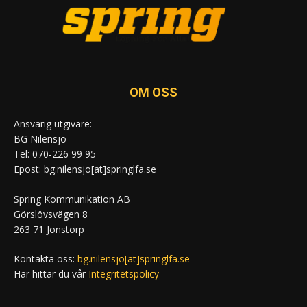
OM OSS
Ansvarig utgivare:
BG Nilensjö
Tel: 070-226 99 95
Epost: bg.nilensjo[at]springlfa.se
Spring Kommunikation AB
Görslövsvägen 8
263 71 Jonstorp
Kontakta oss:
bg.nilensjo[at]springlfa.se
Här hittar du vår
Integritetspolicy