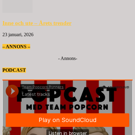
Inne och ute – Årets trender
23 januari, 2026
– ANNONS –
- Annons-
PODCAST