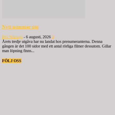
Nytt nummer ute
BG Nilensjö
-
6 augusti, 2026
0
Årets tredje utgåva har nu landat hos prenumeranterna. Denna
gången är det 100 sidor med ett antal rörliga filmer dessutom. Gillar
man löpning finns...
FÖLJ OSS