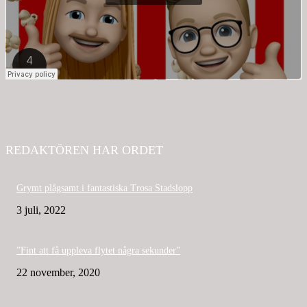
REDAKTÖREN HAR ORDET
Grymt plågsamt i fantastiska Trosa Stadslopp
3 juli, 2022
”Fint att få uppleva flytet några sekunder”
22 november, 2020