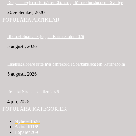
De galna reglerna fortsätter sätta stopp för motionsloppen i Sverige
26 september, 2020
POPULÄRA ARTIKLAR
Bildspel Sparbanksjoggen Katrineholm 2026
5 augusti, 2026
Landslagslöpare satte nya banrekord i Sparbanksjoggen Katrineholm
5 augusti, 2026
Resultat Strömstadmilen 2026
4 juli, 2026
POPULÄRA KATEGORIER
Nyheter
1520
Aktuellt
1189
Löparen
269