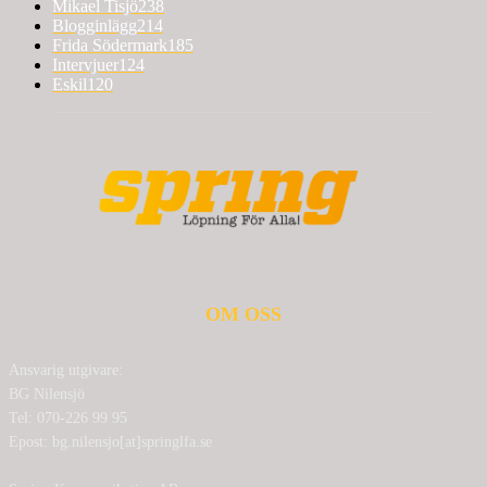
Mikael Tisjö
238
Blogginlägg
214
Frida Södermark
185
Intervjuer
124
Eskil
120
OM OSS
Ansvarig utgivare:
BG Nilensjö
Tel: 070-226 99 95
Epost: bg.nilensjo[at]springlfa.se