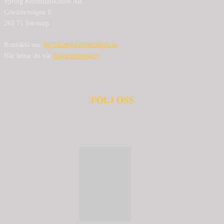
Spring Kommunikation AB
Görslövsvägen 8
263 71 Jonstorp
Kontakta oss:
bg.nilensjo[at]springlfa.se
Här hittar du vår
Integritetspolicy
FÖLJ OSS