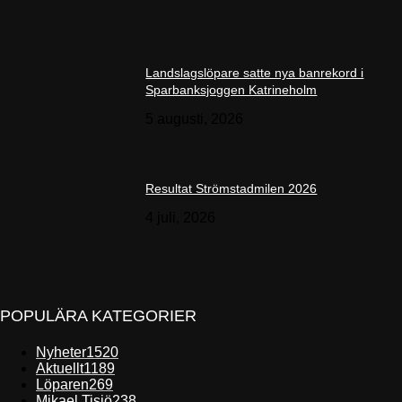
Landslagslöpare satte nya banrekord i
Sparbanksjoggen Katrineholm
5 augusti, 2026
Resultat Strömstadmilen 2026
4 juli, 2026
POPULÄRA KATEGORIER
Nyheter
1520
Aktuellt
1189
Löparen
269
Mikael Tisjö
238