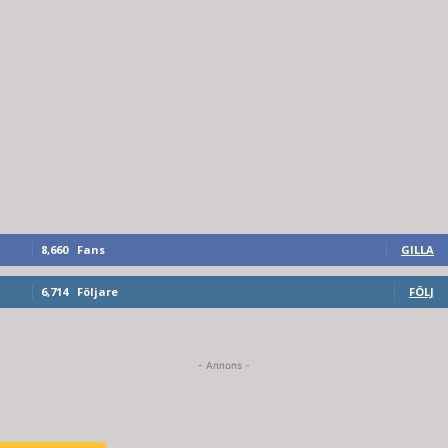
8,660
Fans
GILLA
6,714
Följare
FÖLJ
- Annons -