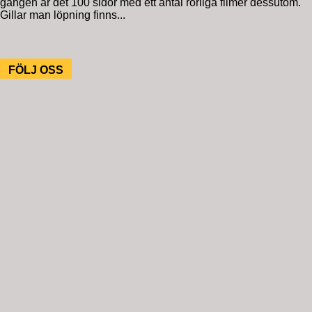
gången är det 100 sidor med ett antal rörliga filmer dessutom.
Gillar man löpning finns...
FÖLJ OSS