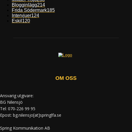
Blogginlägg
214
Frida Södermark
185
Intervjuer
124
Eskil
120
OM OSS
Ansvarig utgivare:
BG Nilensjö
Tel: 070-226 99 95
Epost: bg.nilensjo[at]springlfa.se
Spring Kommunikation AB