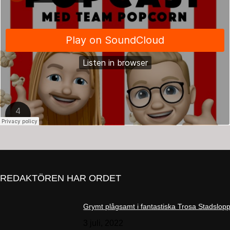
REDAKTÖREN HAR ORDET
Grymt plågsamt i fantastiska Trosa Stadslop
3 juli, 2022