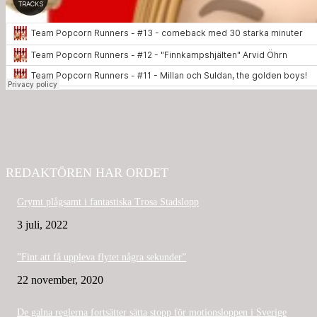
REDAKTÖREN HAR ORDET
Grymt plågsamt i fantastiska Trosa Stadslopp
3 juli, 2022
”Fint att få uppleva flytet några sekunder”
22 november, 2020
De galna reglerna fortsätter sätta stopp för motionsloppen i Sverige