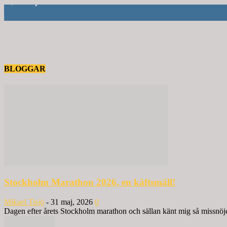
6,714
Följare
BLOGGAR
Stockholm Marathon 2026, en käftsmäll!
Mikael Tisjö
-
31 maj, 2026
0
Dagen efter årets Stockholm marathon och sällan känt mig så missnöjd 