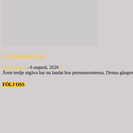
Nytt nummer ute
BG Nilensjö
-
6 augusti, 2026
0
Årets tredje utgåva har nu landat hos prenumeranterna. Denna gången ä
FÖLJ OSS