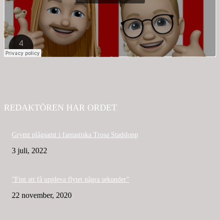
REDAKTÖREN HAR ORDET
Grymt plågsamt i fantastiska Trosa Stadslopp
3 juli, 2022
”Fint att få uppleva flytet några sekunder”
22 november, 2020