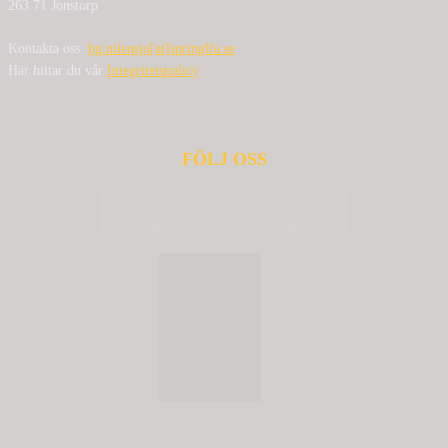
263 71 Jonstorp
Kontakta oss:
bg.nilensjo[at]springlfa.se
Här hittar du vår
Integritetspolicy
FÖLJ OSS