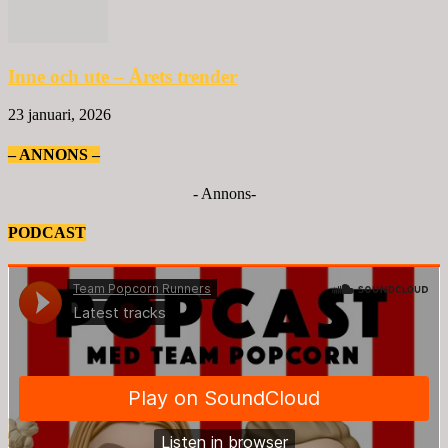
Inne och ute – Årets trender
23 januari, 2026
– ANNONS –
- Annons-
PODCAST