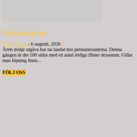
Nytt nummer ute
BG Nilensjö
-
6 augusti, 2026
0
Årets tredje utgåva har nu landat hos prenumeranterna. Denna
gången är det 100 sidor med ett antal rörliga filmer dessutom. Gillar
man löpning finns...
FÖLJ OSS