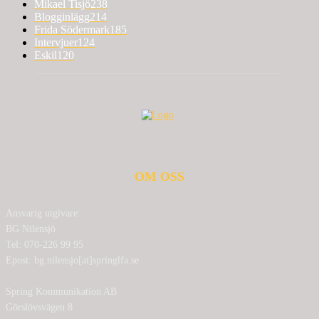
Mikael Tisjö
238
Blogginlägg
214
Frida Södermark
185
Intervjuer
124
Eskil
120
OM OSS
Ansvarig utgivare:
BG Nilensjö
Tel: 070-226 99 95
Epost: bg.nilensjo[at]springlfa.se
Spring Kommunikation AB
Görslövsvägen 8