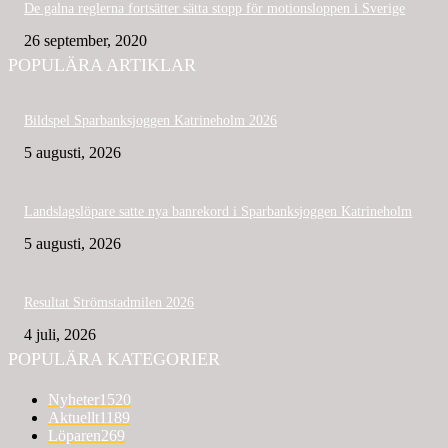
De galna reglerna fortsätter sätta stopp för motionsloppen i Sverige
26 september, 2020
POPULÄRA ARTIKLAR
Bildspel Sparbanksjoggen Katrineholm 2026
5 augusti, 2026
Landslagslöpare satte nya banrekord i Sparbanksjoggen Katrineholm
5 augusti, 2026
Resultat Strömstadmilen 2026
4 juli, 2026
POPULÄRA KATEGORIER
Nyheter
1520
Aktuellt
1189
Löparen
269