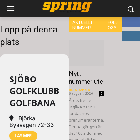
AKTUELLT
FÖLJ
Lopp på denna
NUMMER
OSS
8,660
Fa
plats
GIL
6,714
Fö
F
Nytt
SJÖBO
nummer ute
GOLFKLUBB
BG Nilensjö
-
6 augusti, 2026
0
GOLFBANA
Årets tredje
utgåva har nu
landat hos
Björka
prenumeranterna.
Byavägen 72-33
Denna gången är
det 100 sidor med
LÄS MER
ett antal rörliga