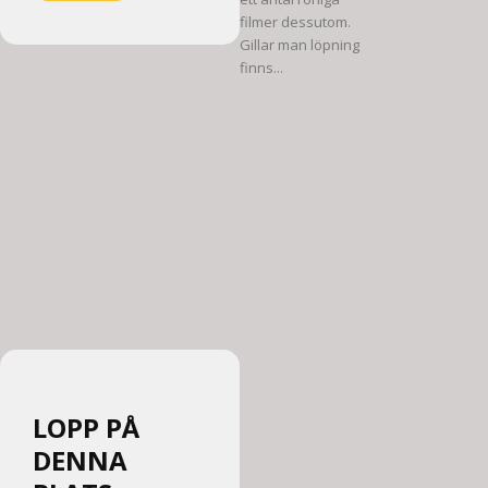
filmer dessutom.
Gillar man löpning
finns...
LOPP PÅ
DENNA