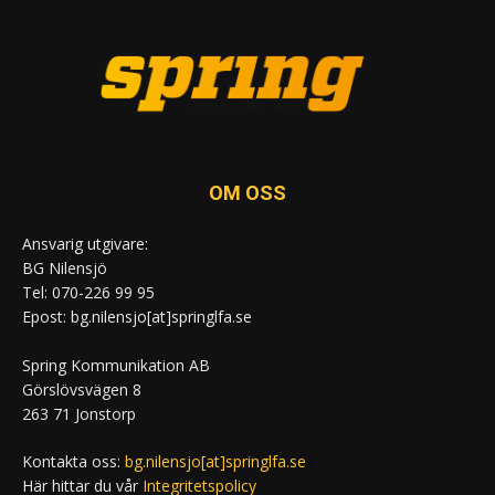
OM OSS
Ansvarig utgivare:
BG Nilensjö
Tel: 070-226 99 95
Epost: bg.nilensjo[at]springlfa.se
Spring Kommunikation AB
Görslövsvägen 8
263 71 Jonstorp
Kontakta oss:
bg.nilensjo[at]springlfa.se
Här hittar du vår
Integritetspolicy