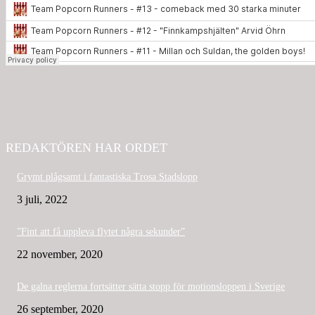
REDAKTÖREN HAR ORDET
Grymt plågsamt i fantastiska Trosa Stadslopp
3 juli, 2022
”Fint att få uppleva flytet några sekunder”
22 november, 2020
De galna reglerna fortsätter sätta stopp för motionsloppen i Sverige
26 september, 2020