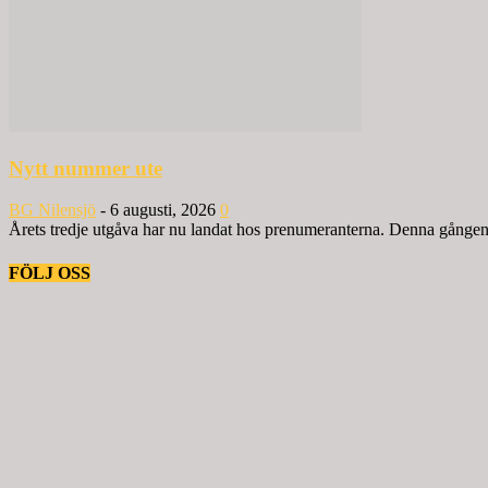
Nytt nummer ute
BG Nilensjö
-
6 augusti, 2026
0
Årets tredje utgåva har nu landat hos prenumeranterna. Denna gången ä
FÖLJ OSS