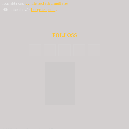
Kontakta oss:
bg.nilensjo[at]springlfa.se
Här hittar du vår
Integritetspolicy
FÖLJ OSS