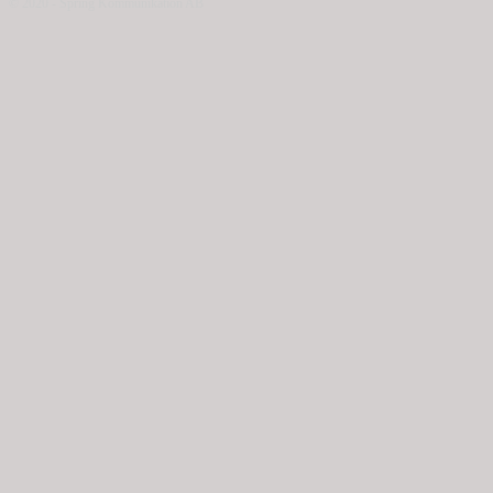
© 2020 - Spring Kommunikation AB