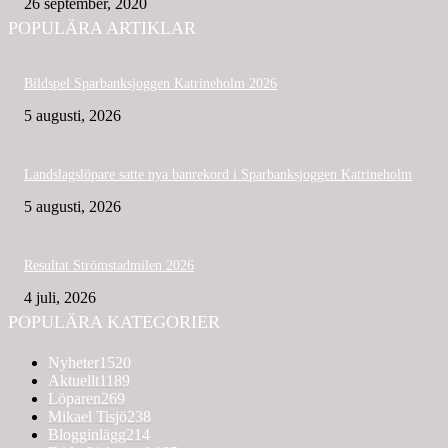
26 september, 2020
POPULÄRA ARTIKLAR
Bildspel Sparbanksjoggen Katrineholm 2026
5 augusti, 2026
Landslagslöpare satte nya banrekord i Sparbanksjoggen Katrineholm
5 augusti, 2026
Resultat Strömstadmilen 2026
4 juli, 2026
POPULÄRA KATEGORIER
Nyheter
1520
Aktuellt
1189
Löparen
269
Mikael Tisjö
238
Blogginlägg
214