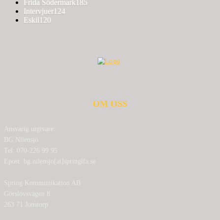
Frida Södermark
185
Intervjuer
124
Eskil
120
OM OSS
Ansvarig utgivare:
BG Nilensjö
Tel: 070-226 99 95
Epost: bg.nilensjo[at]springlfa.se
Spring Kommunikation AB
Görslövsvägen 8
263 71 Jonstorp