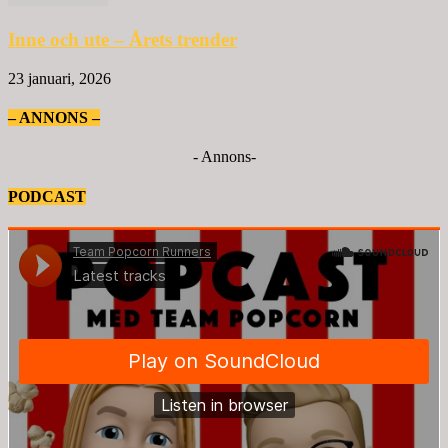
Inne och ute – Årets trender
23 januari, 2026
– ANNONS –
- Annons-
PODCAST