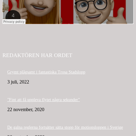
REDAKTÖREN HAR ORDET
Grymt plågsamt i fantastiska Trosa Stadslopp
3 juli, 2022
”Fint att få uppleva flytet några sekunder”
22 november, 2020
De galna reglerna fortsätter sätta stopp för motionsloppen i Sverige