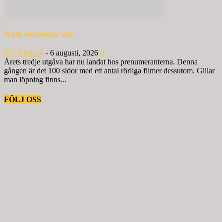
Nytt nummer ute
BG Nilensjö
-
6 augusti, 2026
0
Årets tredje utgåva har nu landat hos prenumeranterna. Denna
gången är det 100 sidor med ett antal rörliga filmer dessutom. Gillar
man löpning finns...
FÖLJ OSS