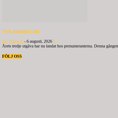
Nytt nummer ute
BG Nilensjö
-
6 augusti, 2026
0
Årets tredje utgåva har nu landat hos prenumeranterna. Denna gången ä
FÖLJ OSS