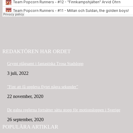
REDAKTÖREN HAR ORDET
Grymt plågsamt i fantastiska Trosa Stadslopp
3 juli, 2022
”Fint att få uppleva flytet några sekunder”
22 november, 2020
De galna reglerna fortsätter sätta stopp för motionsloppen i Sverige
26 september, 2020
POPULÄRA ARTIKLAR