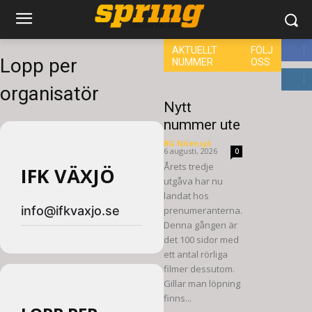
AKTUELLT
FÖLJ
Lopp per
NUMMER
OSS
8,660
organisatör
6,714
Nytt
nummer ute
BG Nilensjö
-
6 augusti, 2026
0
Årets tredje
IFK VÄXJÖ
utgåva har nu
landat hos
info@ifkvaxjo.se
prenumeranterna.
Denna gången är
det 100 sidor med
ett antal rörliga
filmer dessutom.
Gillar man löpning
finns...