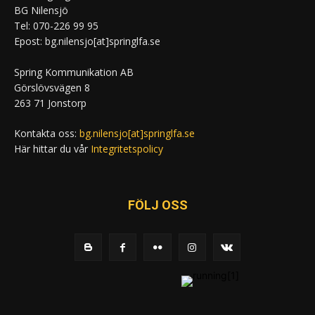
BG Nilensjö
Tel: 070-226 99 95
Epost: bg.nilensjo[at]springlfa.se
Spring Kommunikation AB
Görslövsvägen 8
263 71 Jonstorp
Kontakta oss:
bg.nilensjo[at]springlfa.se
Här hittar du vår
Integritetspolicy
FÖLJ OSS