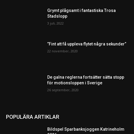
Grymt plågsamt i fantastiska Trosa
Stadslopp
3 juli, 2022
”Fint att få uppleva flytet några sekunder”
22 november, 2020
De galna reglerna fortsätter sätta stopp
för motionsloppen i Sverige
26 september, 2020
POPULÄRA ARTIKLAR
Bildspel Sparbanksjoggen Katrineholm