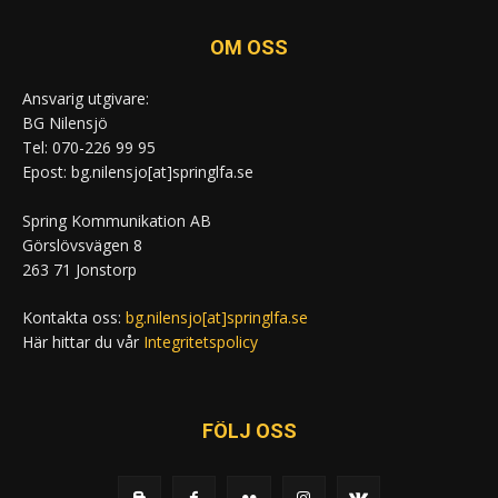
OM OSS
Ansvarig utgivare:
BG Nilensjö
Tel: 070-226 99 95
Epost: bg.nilensjo[at]springlfa.se
Spring Kommunikation AB
Görslövsvägen 8
263 71 Jonstorp
Kontakta oss:
bg.nilensjo[at]springlfa.se
Här hittar du vår
Integritetspolicy
FÖLJ OSS