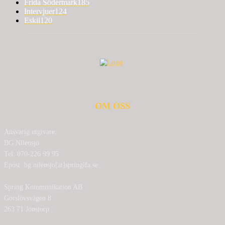
Frida Södermark
185
Intervjuer
124
Eskil
120
OM OSS
Ansvarig utgivare:
BG Nilensjö
Tel: 070-226 99 95
Epost: bg.nilensjo[at]springlfa.se
Spring Kommunikation AB
Görslövsvägen 8
263 71 Jonstorp