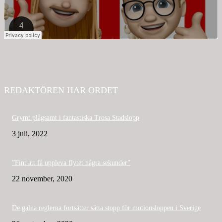
REDAKTÖREN HAR ORDET
Grymt plågsamt i fantastiska Trosa Stadslopp
3 juli, 2022
”Fint att få uppleva flytet några sekunder”
22 november, 2020
De galna reglerna fortsätter sätta stopp för motionsloppen i Sverige