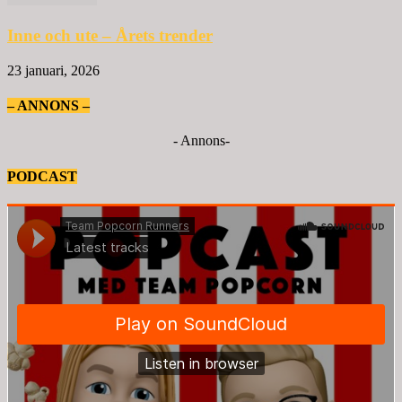
Inne och ute – Årets trender
23 januari, 2026
– ANNONS –
- Annons-
PODCAST