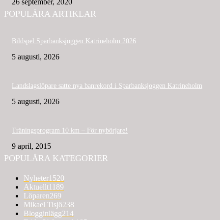
26 september, 2020
POPULÄRA ARTIKLAR
Bildspel Sparbanksjoggen Katrineholm 2026
5 augusti, 2026
Landslagslöpare satte nya banrekord i Sparbanksjoggen Katrineholm
5 augusti, 2026
Träningsprogram 10 km – För nybörjare!
9 april, 2015
POPULÄRA KATEGORIER
Nyheter
1520
Aktuellt
1189
Löparen
269
Mikael Tisjö
238
Blogginlägg
214