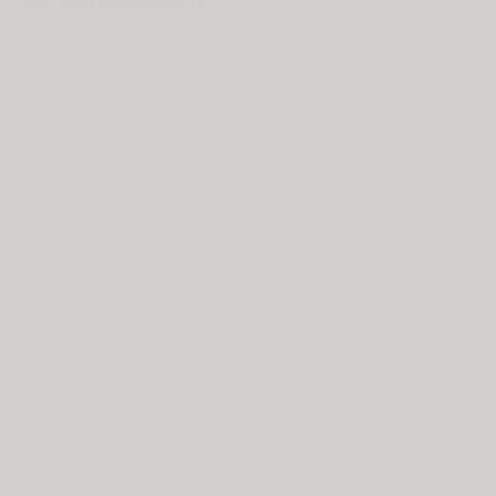
© 2020 - Spring Kommunikation AB