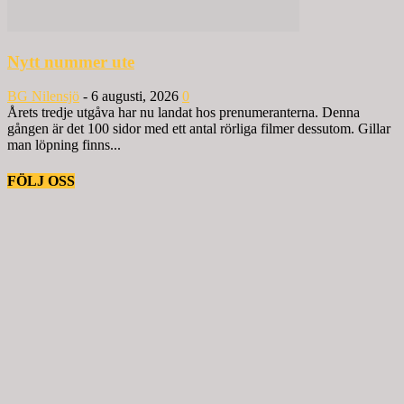
Nytt nummer ute
BG Nilensjö
-
6 augusti, 2026
0
Årets tredje utgåva har nu landat hos prenumeranterna. Denna
gången är det 100 sidor med ett antal rörliga filmer dessutom. Gillar
man löpning finns...
FÖLJ OSS