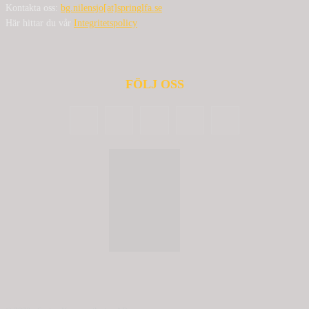
Kontakta oss:
bg.nilensjo[at]springlfa.se
Här hittar du vår
Integritetspolicy
FÖLJ OSS