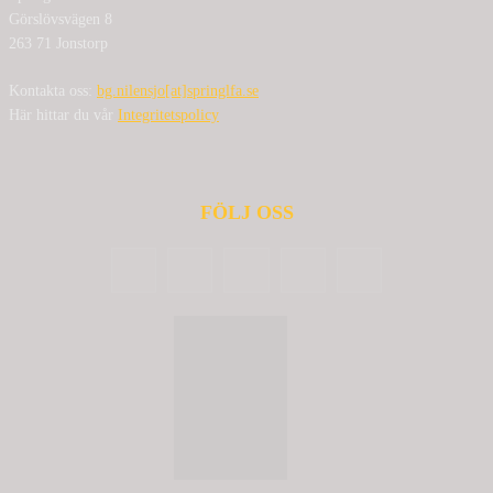
Görslövsvägen 8
263 71 Jonstorp
Kontakta oss:
bg.nilensjo[at]springlfa.se
Här hittar du vår
Integritetspolicy
FÖLJ OSS