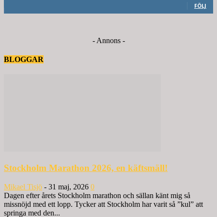
FÖLJ
- Annons -
BLOGGAR
Stockholm Marathon 2026, en käftsmäll!
Mikael Tisjö
-
31 maj, 2026
0
Dagen efter årets Stockholm marathon och sällan känt mig så
missnöjd med ett lopp. Tycker att Stockholm har varit så ”kul” att
springa med den...