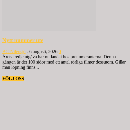
Nytt nummer ute
BG Nilensjö
-
6 augusti, 2026
0
Årets tredje utgåva har nu landat hos prenumeranterna. Denna
gången är det 100 sidor med ett antal rörliga filmer dessutom. Gillar
man löpning finns...
FÖLJ OSS