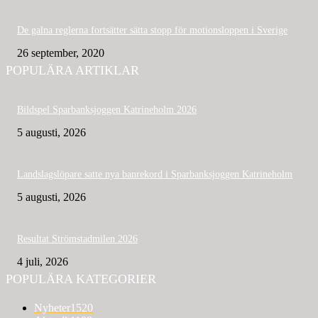
De galna reglerna fortsätter sätta stopp för motionsloppen i Sverige
26 september, 2020
POPULÄRA ARTIKLAR
Bildspel Sparbanksjoggen Katrineholm 2026
5 augusti, 2026
Landslagslöpare satte nya banrekord i Sparbanksjoggen Katrineholm
5 augusti, 2026
Resultat Strömstadmilen 2026
4 juli, 2026
POPULÄRA KATEGORIER
Nyheter
1520