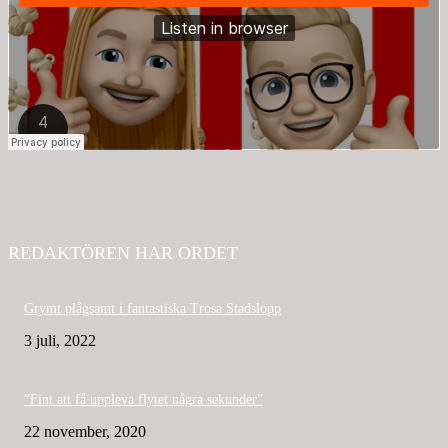
REDAKTÖREN HAR ORDET
Grymt plågsamt i fantastiska Trosa Stadslopp
3 juli, 2022
”Fint att få uppleva flytet några sekunder”
22 november, 2020