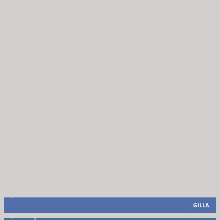
8,660
Fans
GILLA
6,714
Följare