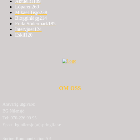
Aktuellt
1189
Löparen
269
Mikael Tisjö
238
Blogginlägg
214
Frida Södermark
185
Intervjuer
124
Eskil
120
OM OSS
Ansvarig utgivare:
BG Nilensjö
Tel: 070-226 99 95
Epost: bg.nilensjo[at]springlfa.se
Spring Kommunikation AB