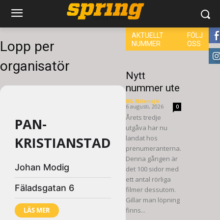
AKTUELLT
FÖLJ
Lopp per
NUMMER
OSS
8,
organisatör
6,
Nytt
nummer ute
BG Nilensjö
-
6 augusti, 2026
0
Årets tredje
PAN-
utgåva har nu
KRISTIANSTAD
landat hos
prenumeranterna.
Denna gången är
Johan Modig
det 100 sidor med
ett antal rörliga
Fäladsgatan 6
filmer dessutom.
Gillar man löpning
LÄS MER
finns...