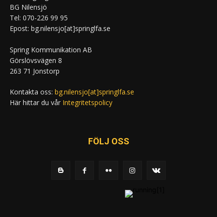
BG Nilensjö
Tel: 070-226 99 95
Epost: bg.nilensjo[at]springlfa.se
Spring Kommunikation AB
Görslövsvägen 8
263 71 Jonstorp
Kontakta oss:
bg.nilensjo[at]springlfa.se
Här hittar du vår
Integritetspolicy
FÖLJ OSS