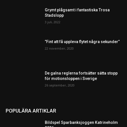
Grymt plågsamt i fantastiska Trosa
Stadslopp
3 juli, 2022
”Fint att få uppleva flytet några sekunder”
22 november, 2020
De galna reglerna fortsätter sätta stopp
för motionsloppen i Sverige
26 september, 2020
POPULÄRA ARTIKLAR
Bildspel Sparbanksjoggen Katrineholm