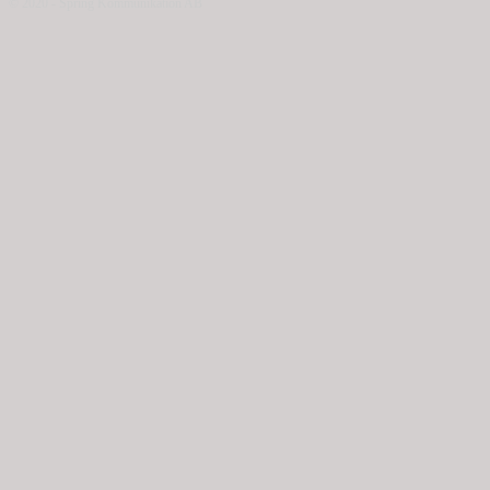
© 2020 - Spring Kommunikation AB