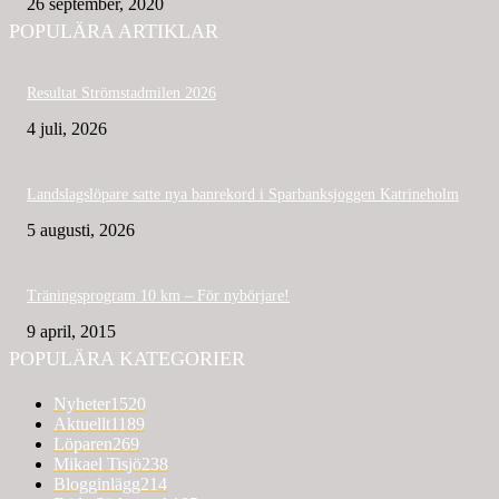
26 september, 2020
POPULÄRA ARTIKLAR
Resultat Strömstadmilen 2026
4 juli, 2026
Landslagslöpare satte nya banrekord i Sparbanksjoggen Katrineholm
5 augusti, 2026
Träningsprogram 10 km – För nybörjare!
9 april, 2015
POPULÄRA KATEGORIER
Nyheter
1520
Aktuellt
1189
Löparen
269
Mikael Tisjö
238
Blogginlägg
214