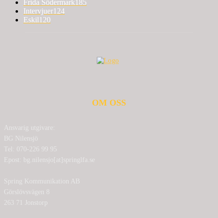
Frida Södermark
185
Intervjuer
124
Eskil
120
OM OSS
Ansvarig utgivare:
BG Nilensjö
Tel: 070-226 99 95
Epost: bg.nilensjo[at]springlfa.se
Spring Kommunikation AB
Görslövsvägen 8
263 71 Jonstorp