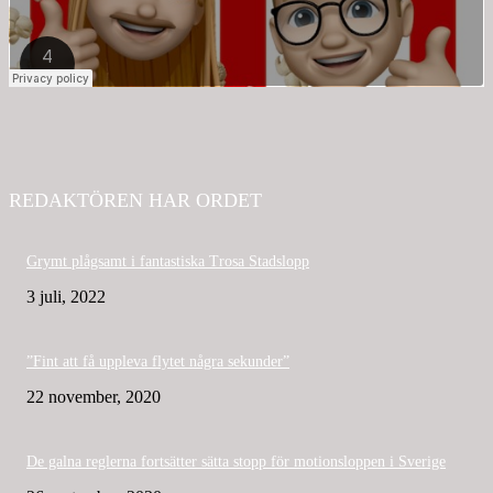
REDAKTÖREN HAR ORDET
Grymt plågsamt i fantastiska Trosa Stadslopp
3 juli, 2022
”Fint att få uppleva flytet några sekunder”
22 november, 2020
De galna reglerna fortsätter sätta stopp för motionsloppen i Sverige