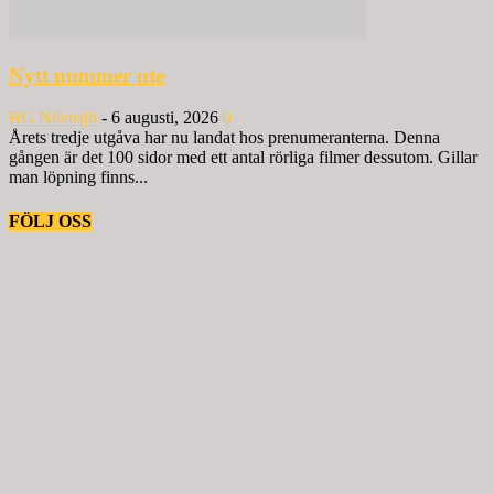
Nytt nummer ute
BG Nilensjö
-
6 augusti, 2026
0
Årets tredje utgåva har nu landat hos prenumeranterna. Denna
gången är det 100 sidor med ett antal rörliga filmer dessutom. Gillar
man löpning finns...
FÖLJ OSS