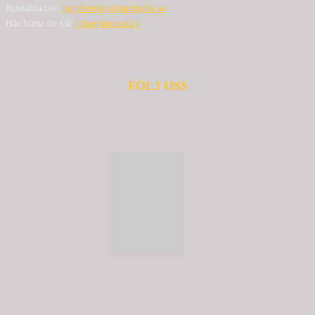
Kontakta oss:
bg.nilensjo[at]springlfa.se
Här hittar du vår
Integritetspolicy
FÖLJ OSS