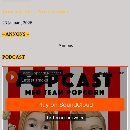
Inne och ute – Årets trender
23 januari, 2026
– ANNONS –
- Annons-
PODCAST