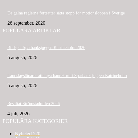
De galna reglerna fortsätter sätta stopp för motionsloppen i Sverige
26 september, 2020
POPULÄRA ARTIKLAR
Bildspel Sparbanksjoggen Katrineholm 2026
5 augusti, 2026
Landslagslöpare satte nya banrekord i Sparbanksjoggen Katrineholm
5 augusti, 2026
Resultat Strömstadmilen 2026
4 juli, 2026
POPULÄRA KATEGORIER
Nyheter
1520