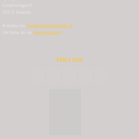
Görslövsvägen 8
263 71 Jonstorp
Kontakta oss:
bg.nilensjo[at]springlfa.se
Här hittar du vår
Integritetspolicy
FÖLJ OSS