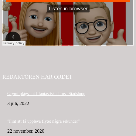
REDAKTÖREN HAR ORDET
Grymt plågsamt i fantastiska Trosa Stadslopp
3 juli, 2022
”Fint att få uppleva flytet några sekunder”
22 november, 2020