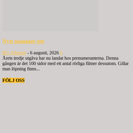
Nytt nummer ute
BG Nilensjö
-
6 augusti, 2026
0
Årets tredje utgåva har nu landat hos prenumeranterna. Denna
gången är det 100 sidor med ett antal rörliga filmer dessutom. Gillar
man löpning finns...
FÖLJ OSS