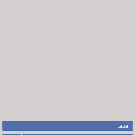
8,660
Fans
GILLA
6,714
Följare