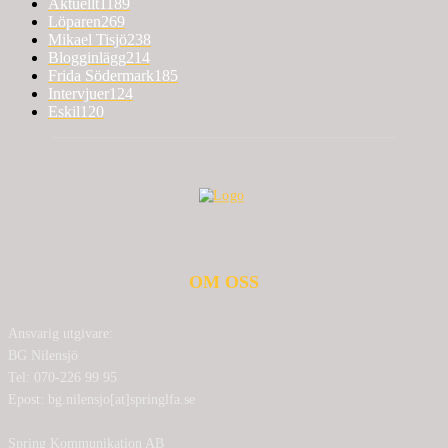
Aktuellt
1189
Löparen
269
Mikael Tisjö
238
Blogginlägg
214
Frida Södermark
185
Intervjuer
124
Eskil
120
OM OSS
Ansvarig utgivare:
BG Nilensjö
Tel: 070-226 99 95
Epost: bg.nilensjo[at]springlfa.se
Spring Kommunikation AB