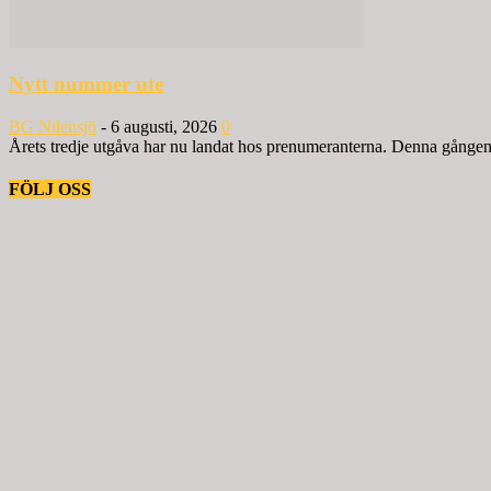
Nytt nummer ute
BG Nilensjö
-
6 augusti, 2026
0
Årets tredje utgåva har nu landat hos prenumeranterna. Denna gången ä
FÖLJ OSS