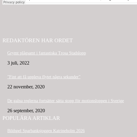
REDAKTÖREN HAR ORDET
Grymt plågsamt i fantastiska Trosa Stadslopp
3 juli, 2022
”Fint att få uppleva flytet några sekunder”
22 november, 2020
De galna reglerna fortsätter sätta stopp för motionsloppen i Sverige
26 september, 2020
POPULÄRA ARTIKLAR
Bildspel Sparbanksjoggen Katrineholm 2026