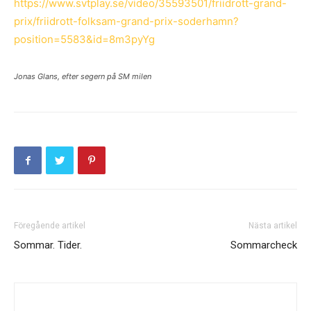
https://www.svtplay.se/video/35593501/friidrott-grand-
prix/friidrott-folksam-grand-prix-soderhamn?
position=5583&id=8m3pyYg
Jonas Glans, efter segern på SM milen
Föregående artikel
Nästa artikel
Sommar. Tider.
Sommarcheck