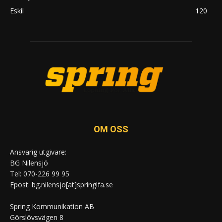
Eskil
120
OM OSS
Ansvarig utgivare:
BG Nilensjö
Tel: 070-226 99 95
Epost: bg.nilensjo[at]springlfa.se
Spring Kommunikation AB
Görslövsvägen 8