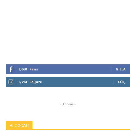
8,660
Fans
GILLA
6,714
Följare
FÖLJ
- Annons -
BLOGGAR