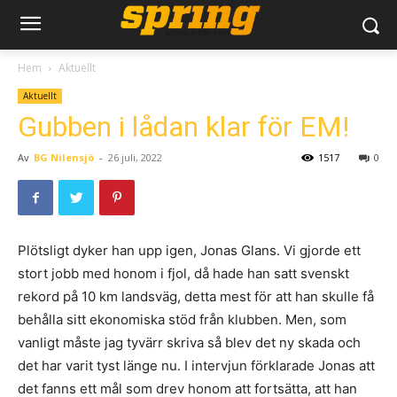
Hem
Aktuellt
Aktuellt
Gubben i lådan klar för EM!
Av
BG Nilensjö
-
26 juli, 2022
1517
0
Plötsligt dyker han upp igen, Jonas Glans. Vi gjorde ett
stort jobb med honom i fjol, då hade han satt svenskt
rekord på 10 km landsväg, detta mest för att han skulle få
behålla sitt ekonomiska stöd från klubben. Men, som
vanligt måste jag tyvärr skriva så blev det ny skada och
det har varit tyst länge nu. I intervjun förklarade Jonas att
det fanns ett mål som drev honom att fortsätta, att han