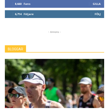
8,660
Fans
GILLA
6,714
Följare
FÖLJ
- Annons -
BLOGGAR