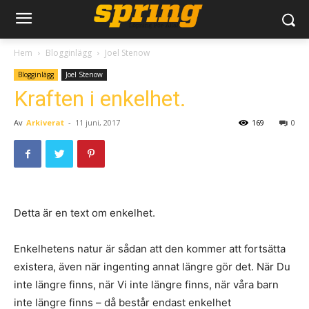
Hem
Blogginlägg
Joel Stenow
Blogginlägg
Joel Stenow
Kraften i enkelhet.
Av
Arkiverat
-
11 juni, 2017
169
0
Detta är en text om enkelhet.
Enkelhetens natur är sådan att den kommer att fortsätta
existera, även när ingenting annat längre gör det. När Du
inte längre finns, när Vi inte längre finns, när våra barn
inte längre finns – då består endast enkelhet