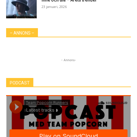
23 januari, 2026
– ANNONS –
- Annons-
PODCAST