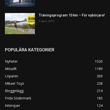
Träningsprogram 10 km – För nybörjare!
9 april, 2015
POPULÄRA KATEGORIER
Nyheter
1520
Aktuellt
1189
Löparen
269
Mikael Tisjö
238
Blogginlägg
214
Frida Södermark
185
Intervjuer
124