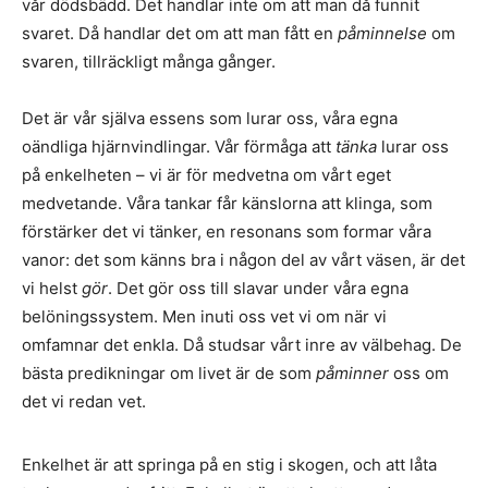
vår dödsbädd. Det handlar inte om att man då funnit
svaret. Då handlar det om att man fått en
påminnelse
om
svaren, tillräckligt många gånger.
Det är vår själva essens som lurar oss, våra egna
oändliga hjärnvindlingar. Vår förmåga att
tänka
lurar oss
på enkelheten – vi är för medvetna om vårt eget
medvetande. Våra tankar får känslorna att klinga, som
förstärker det vi tänker, en resonans som formar våra
vanor: det som känns bra i någon del av vårt väsen, är det
vi helst
gör
. Det gör oss till slavar under våra egna
belöningssystem. Men inuti oss vet vi om när vi
omfamnar det enkla. Då studsar vårt inre av välbehag. De
bästa predikningar om livet är de som
påminner
oss om
det vi redan vet.
Enkelhet är att springa på en stig i skogen, och att låta