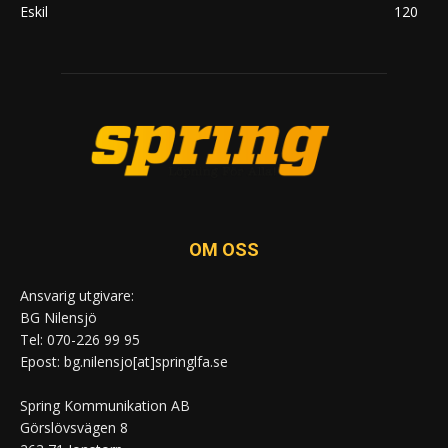
Eskil
120
OM OSS
Ansvarig utgivare:
BG Nilensjö
Tel: 070-226 99 95
Epost: bg.nilensjo[at]springlfa.se
Spring Kommunikation AB
Görslövsvägen 8