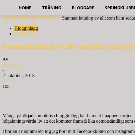
HOME
TRÄNING
BLOGGARE
SPRINGKLUBB
Hem
Blogginlägg
Joel Stenow
Sammanfattning av allt som hänt sedan
Blogginlägg
Joel Stenow
Sammanfattning av allt som hänt sedan sist
Av
Arkiverat
-
21 oktober, 2018
0
108
Många påbörjade ambitiösa blogginlägg har hamnat i papperskorgen. De
högaktningsvärda liv att det kommer framstå lika oemotståndligt som e
I början av sommaren tog jag bort mitt Facebookkonto och instagramko