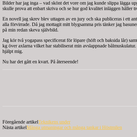
Bilder har jag inga – vad skönt det vore om jag kunde slippa lägga upp så
skulle prova att enbart skriva och se hur god kvalitet inläggen håller tr
En novell jag skrev blev uttagen av en jury och ska publiceras i ett ant
alla förvirrade. Då jag mottagit mitt blygsamma pris tänker jag basunera 
på min redan skeva självbild.
Jag kör två yogapass specificerat för löpare (höft och baksida lår) sa
kg över axlarna vilket har stabiliserat min avslappnade bålmuskulatur. U
hjälpt mig.
Nu har det gått en kvart. På återseende!
Föregående artikel
Teknikens under
Nästa artikel
Många utmaningar och många tankar i Höstmilen