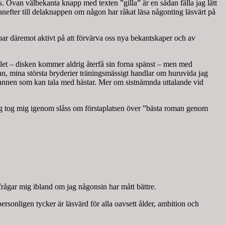
es. Ovan välbekanta knapp med texten ”gilla” är en sådan fälla jag lätt
anefter till delaknappen om någon har råkat läsa någonting läsvärt på
bar däremot aktivt på att förvärva oss nya bekantskaper och av
llet – disken kommer aldrig återfå sin forna spänst – men med
nan, mina största bryderier träningsmässigt handlar om huruvida jag
om mannen som kan tala med hästar. Mer om sistnämnda uttalande vid
jag tog mig igenom slåss om förstaplatsen över ”bästa roman genom
g frågar mig ibland om jag någonsin har mått bättre.
rsonligen tycker är läsvärd för alla oavsett ålder, ambition och