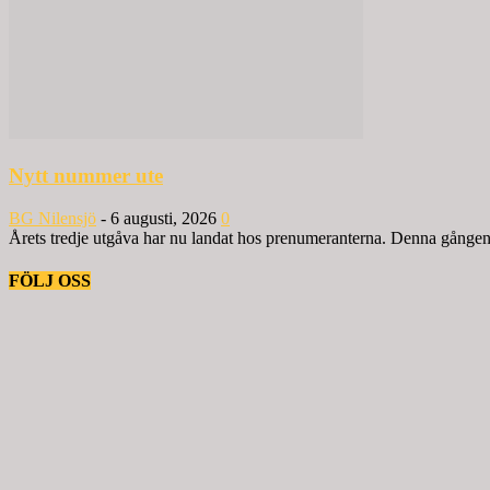
Nytt nummer ute
BG Nilensjö
-
6 augusti, 2026
0
Årets tredje utgåva har nu landat hos prenumeranterna. Denna gången ä
FÖLJ OSS