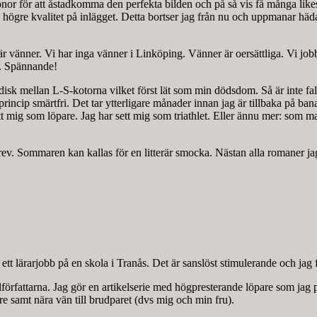
kronor för att åstadkomma den perfekta bilden och på så vis få många lik
 högre kvalitet på inlägget. Detta bortser jag från nu och uppmanar häd
r vänner. Vi har inga vänner i Linköping. Vänner är oersättliga. Vi job
n”. Spännande!
isk mellan L-S-kotorna vilket först lät som min dödsdom. Så är inte fa
rincip smärtfri. Det tar ytterligare månader innan jag är tillbaka på ba
g sett mig som löpare. Jag har sett mig som triathlet. Eller ännu mer: s
skrev. Sommaren kan kallas för en litterär smocka. Nästan alla romaner 
t ett lärarjobb på en skola i Tranås. Det är sanslöst stimulerande och ja
rfattarna. Jag gör en artikelserie med högpresterande löpare som jag pe
 samt nära vän till brudparet (dvs mig och min fru).