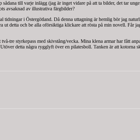
dana till varje inlägg (jag är inget vidare på att ta bilder, det tar unge
ots avsaknad av illustrativa färgbilder?
al tidningar i Östergötland. Då denna uttagning är hemlig bör jag naturli
ut detta och be alla oförsiktiga klickare att rösta på min novell. Får jag 
mt två-tre styrkepass med skivstång/vecka. Mina klena armar har fått anp
töver detta några rygglyft över en pilatesboll. Tanken är att kotorna ska 