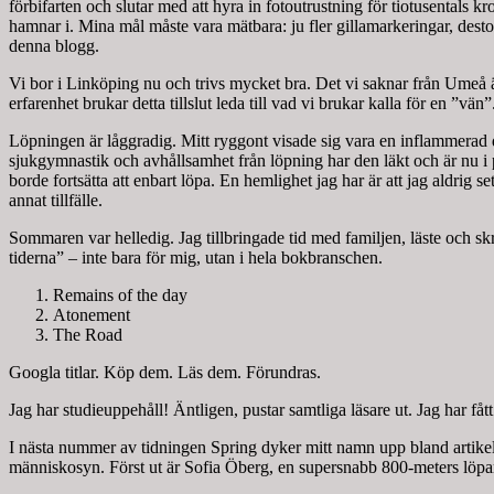
förbifarten och slutar med att hyra in fotoutrustning för tiotusentals 
hamnar i. Mina mål måste vara mätbara: ju fler gillamarkeringar, desto
denna blogg.
Vi bor i Linköping nu och trivs mycket bra. Det vi saknar från Umeå ä
erfarenhet brukar detta tillslut leda till vad vi brukar kalla för en ”vä
Löpningen är låggradig. Mitt ryggont visade sig vara en inflammerad d
sjukgymnastik och avhållsamhet från löpning har den läkt och är nu i p
borde fortsätta att enbart löpa. En hemlighet jag har är att jag aldri
annat tillfälle.
Sommaren var helledig. Jag tillbringade tid med familjen, läste och 
tiderna” – inte bara för mig, utan i hela bokbranschen.
Remains of the day
Atonement
The Road
Googla titlar. Köp dem. Läs dem. Förundras.
Jag har studieuppehåll! Äntligen, pustar samtliga läsare ut. Jag har fåt
I nästa nummer av tidningen Spring dyker mitt namn upp bland artikelfö
människosyn. Först ut är Sofia Öberg, en supersnabb 800-meters löpare