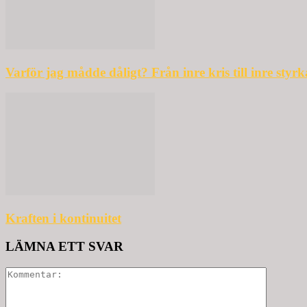
Varför jag mådde dåligt? Från inre kris till inre styrk
Kraften i kontinuitet
LÄMNA ETT SVAR